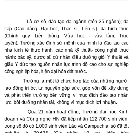
Là cơ sở đào tạo
đa ngành
(trên 25 ngành);
đa
cấp
(Cao đẳng, Đại học, Thạc sĩ, Tiến sĩ), đa hình thức
(Chính quy, Liên thông, Vừa học - vừa làm, Trực
tuyến).
Trường xác định sứ mệnh của mình là đào tạo
các
nhà kinh tế thực hành
,
các nhà kỹ thuật- công nghệ thực
hành;
bác sỹ, dược sĩ, cử nhân điều dưỡng
giỏi Y thuật và
giầu Y đức tạo nguồn nhân lực trình độ cao cho sự nghiệp
công nghiệp hóa, hiện đại hóa đất nước.
Trường là một tổ chức hợp tác của những người
lao động trí óc, tự nguyện góp sức, góp vốn để xây dựng
và phát triển trường bền vững, vì mục đích đào tạo nhân
lực, bồi dưỡng nhân tài, không vì mục đích lợi nhuận.
Qua 21 năm hoạt động, Trường
đại học Kinh
doanh và Công nghệ HN
đã tiếp nhận
122.700
sinh viên,
trong số đó có 1.000 sinh viên Lào và Campuchia, số đã tốt