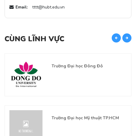
Email:
tttt@hubt.edu.vn
CÙNG LĨNH VỰC
C
Trường Đại học Đông Đô
Trường Đại học Mỹ thuật TP.HCM