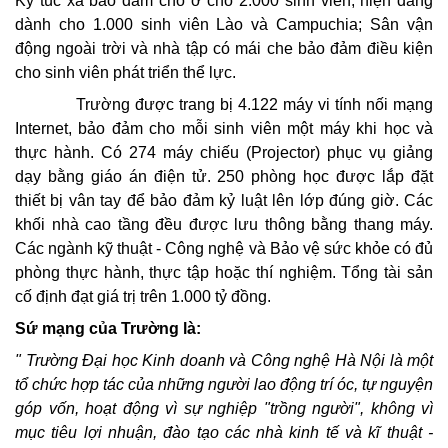
Ký túc xá bảo đảm chỗ ở cho 2.000 sinh viên, hiện đang
dành cho 1.000 sinh viên Lào và Campuchia; Sân vận
động ngoài trời và nhà tập có mái che bảo đảm điều kiện
cho sinh viên phát triển thể lực.
Trường được trang bị 4.122 máy vi tính nối mạng
Internet, bảo đảm cho mỗi sinh viên một máy khi học và
thực hành. Có 274 máy chiếu (Projector) phục vụ giảng
dạy bằng giáo án điện tử. 250 phòng học được lắp đặt
thiết bị vân tay để bảo đảm kỷ luật lên lớp đúng giờ. Các
khối nhà cao tầng đều được lưu thông bằng thang máy.
Các ngành kỹ thuật - Công nghệ và Bảo vệ sức khỏe có đủ
phòng thực hành, thực tập hoặc thí nghiệm. Tổng tài sản
cố định đạt giá trị trên 1.000 tỷ đồng.
Sứ mạng của Trường là
:
" Trường Đại học Kinh doanh và Công nghệ Hà Nội là một
tổ chức hợp tác của những người lao động trí óc, tự nguyện
góp vốn, hoạt động vì sự nghiệp "trồng người", không vì
mục tiêu lợi nhuận, đào tạo các nhà kinh tế và kĩ thuật -