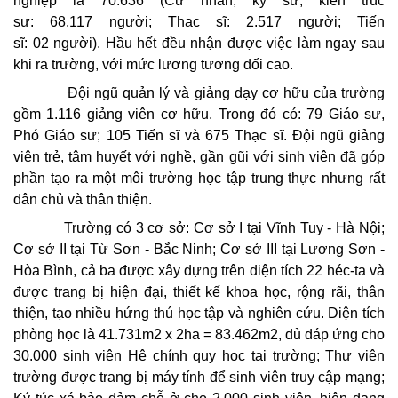
nghiệp là
70.636
(Cử nhân, kỹ sư, kiến trúc
sư:
68.117
người; Thạc sĩ:
2.517
người; Tiến
sĩ:
02
người). Hầu hết đều nhận được việc làm ngay sau
khi ra trường, với mức lương tương đối cao.
Đội ngũ quản lý và giảng dạy cơ hữu của trường
gồm 1.116 giảng viên cơ hữu. Trong đó có: 79 Giáo sư,
Phó Giáo sư; 105 Tiến sĩ và 675 Thạc sĩ. Đội ngũ giảng
viên trẻ, tâm huyết với nghề, gần gũi với sinh viên đã góp
phần tạo ra một môi trường học tập trung thực nhưng rất
dân chủ và thân thiện.
Trường có 3 cơ sở: Cơ sở I tại Vĩnh Tuy - Hà Nội;
Cơ sở II tại Từ Sơn - Bắc Ninh; Cơ sở III tại Lương Sơn -
Hòa Bình, cả ba được xây dựng trên diện tích 22 héc-ta và
được trang bị hiện đại, thiết kế khoa học, rộng rãi, thân
thiện, tạo nhiều hứng thú học tập và nghiên cứu. Diện tích
phòng học là 41.731m2 x 2ha = 83.462m2, đủ đáp ứng cho
30.000 sinh viên Hệ chính quy học tại trường; Thư viện
trường được trang bị máy tính để sinh viên truy cập mạng;