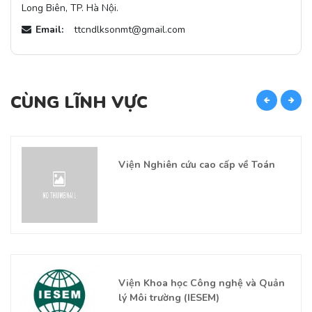
Long Biên, TP. Hà Nội.
Email:
ttcndlksonmt@gmail.com
CÙNG LĨNH VỰC
C
Viện Nghiên cứu cao cấp về Toán
Viện Khoa học Công nghệ và Quản
lý Môi trường (IESEM)