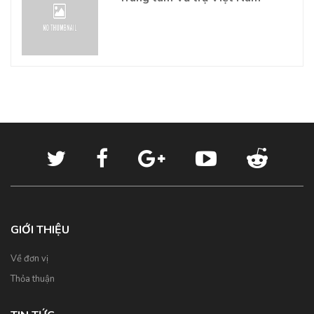
GIỚI THIỆU
Về đơn vị
Thỏa thuận