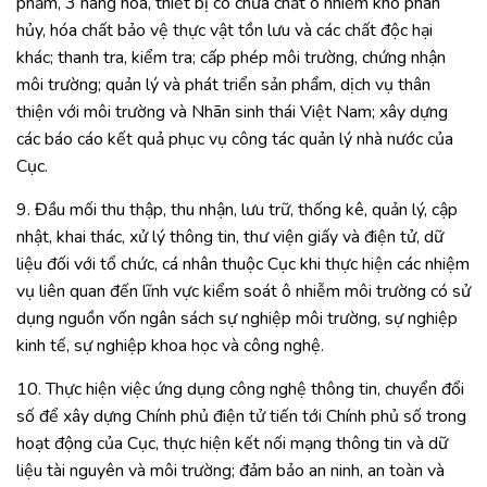
phẩm, 3 hàng hóa, thiết bị có chứa chất ô nhiễm khó phân
hủy, hóa chất bảo vệ thực vật tồn lưu và các chất độc hại
khác; thanh tra, kiểm tra; cấp phép môi trường, chứng nhận
môi trường; quản lý và phát triển sản phẩm, dịch vụ thân
thiện với môi trường và Nhãn sinh thái Việt Nam; xây dựng
các báo cáo kết quả phục vụ công tác quản lý nhà nước của
Cục.
9. Đầu mối thu thập, thu nhận, lưu trữ, thống kê, quản lý, cập
nhật, khai thác, xử lý thông tin, thư viện giấy và điện tử, dữ
liệu đối với tổ chức, cá nhân thuộc Cục khi thực hiện các nhiệm
vụ liên quan đến lĩnh vực kiểm soát ô nhiễm môi trường có sử
dụng nguồn vốn ngân sách sự nghiệp môi trường, sự nghiệp
kinh tế, sự nghiệp khoa học và công nghệ.
10. Thực hiện việc ứng dụng công nghệ thông tin, chuyển đổi
số để xây dựng Chính phủ điện tử tiến tới Chính phủ số trong
hoạt động của Cục, thực hiện kết nối mạng thông tin và dữ
liệu tài nguyên và môi trường; đảm bảo an ninh, an toàn và