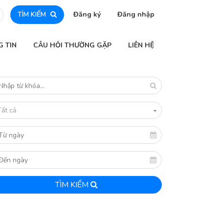
TÌM KIẾM
Đăng ký
Đăng nhập
G TIN
CÂU HỎI THƯỜNG GẶP
LIÊN HỆ
Tất cả
TÌM KIẾM