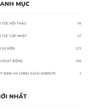
ANH MỤC
N TỨC HỘI THẢO
94
N TỨC CẬP NHẬT
57
N SỰ KIỆN
123
N HOẠT ĐỘNG
184
Y ĐỊNH VÀ CHÍNH SÁCH WEBSITE
1
ỚI NHẤT