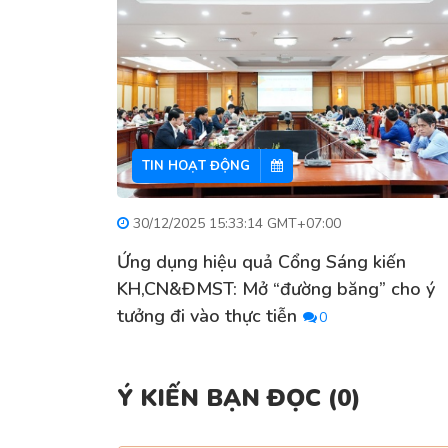
TIN HOẠT ĐỘNG
30/12/2025 15:33:14 GMT+07:00
Ứng dụng hiệu quả Cổng Sáng kiến
KH,CN&ĐMST: Mở “đường băng” cho ý
tưởng đi vào thực tiễn
0
Ý KIẾN BẠN ĐỌC (
0
)