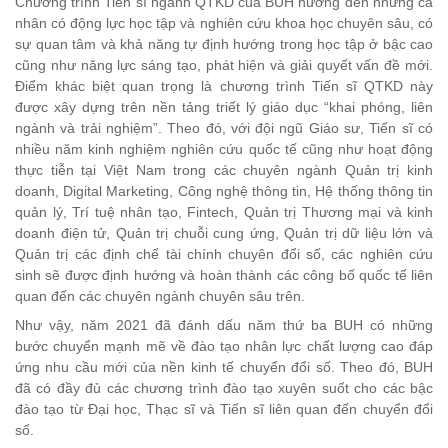
Chương trình Tiến sĩ ngành QTKD của BUH hướng đến những cá
nhân có động lực học tập và nghiên cứu khoa học chuyên sâu, có
sự quan tâm và khả năng tự định hướng trong học tập ở bậc cao
cũng như năng lực sáng tạo, phát hiện và giải quyết vấn đề mới.
Điểm khác biệt quan trọng là chương trình Tiến sĩ QTKD này
được xây dựng trên nền tảng triết lý giáo dục “khai phóng, liên
ngành và trải nghiệm”. Theo đó, với đội ngũ Giáo sư, Tiến sĩ có
nhiều năm kinh nghiệm nghiên cứu quốc tế cũng như hoạt động
thực tiễn tại Việt Nam trong các chuyên ngành Quản trị kinh
doanh, Digital Marketing, Công nghệ thông tin, Hệ thống thông tin
quản lý, Trí tuệ nhân tạo, Fintech, Quản trị Thương mại và kinh
doanh điện tử, Quản trị chuỗi cung ứng, Quản trị dữ liệu lớn và
Quản trị các định chế tài chính chuyên đổi số, các nghiên cứu
sinh sẽ được định hướng và hoàn thành các công bố quốc tế liên
quan đến các chuyên ngành chuyên sâu trên.
Như vậy, năm 2021 đã đánh dấu năm thứ ba BUH có những
bước chuyển mạnh mẽ về đào tạo nhân lực chất lượng cao đáp
ứng nhu cầu mới của nền kinh tế chuyển đổi số. Theo đó, BUH
đã có đầy đủ các chương trình đào tạo xuyên suốt cho các bậc
đào tạo từ Đại học, Thạc sĩ và Tiến sĩ liên quan đến chuyển đổi
số.