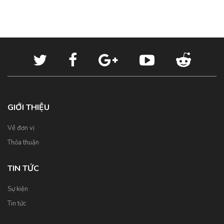
GIỚI THIỆU
Về đơn vị
Thỏa thuận
TIN TỨC
Sự kiện
Tin tức