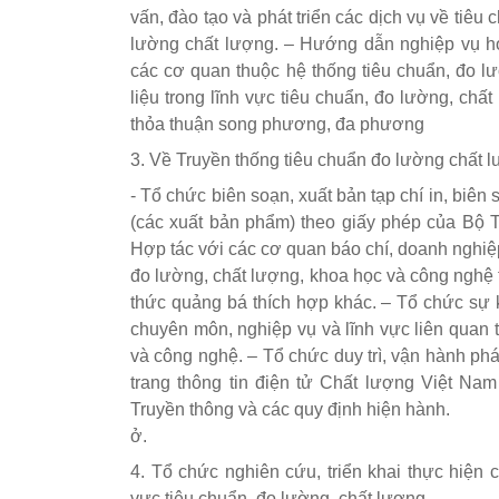
vấn, đào tạo và phát triển các dịch vụ về tiêu
lường chất lượng. – Hướng dẫn nghiệp vụ hoạ
các cơ quan thuộc hệ thống tiêu chuẩn, đo lư
liệu trong lĩnh vực tiêu chuẩn, đo lường, ch
thỏa thuận song phương, đa phương
3. Về Truyền thống tiêu chuẩn đo lường chất 
- Tổ chức biên soạn, xuất bản tạp chí in, biê
(các xuất bản phẩm) theo giấy phép của Bộ T
Hợp tác với các cơ quan báo chí, doanh nghiệp
đo lường, chất lượng, khoa học và công nghệ t
thức quảng bá thích hợp khác. – Tổ chức sự k
chuyên môn, nghiệp vụ và lĩnh vực liên quan 
và công nghệ. – Tổ chức duy trì, vận hành phát
trang thông tin điện tử Chất lượng Việt Nam
Truyền thông và các quy định hiện hành.
ở.
4. Tổ chức nghiên cứu, triển khai thực hiện 
vực tiêu chuẩn, đo lường, chất lượng.