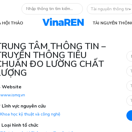
Tài nguyên thông tin
À HỘI THẢO
TÀI NGUYÊN THÔN
TRUNG TÂM THÔNG TIN –
TRUYỀN THÔNG TIÊU
CHUẨN ĐO LƯỜNG CHẤT
LƯỢNG
Website
www.ismq.vn
Lĩnh vực nguyên cứu
Khoa học kỹ thuật và công nghệ
Loại hình tổ chức