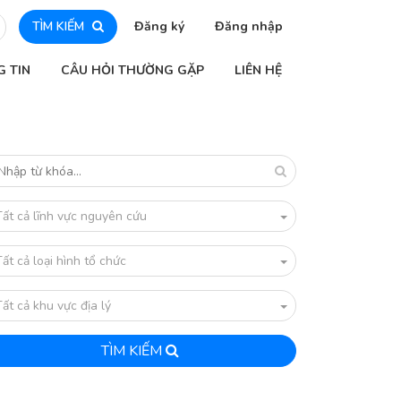
TÌM KIẾM
Đăng ký
Đăng nhập
G TIN
CÂU HỎI THƯỜNG GẶP
LIÊN HỆ
Tất cả lĩnh vực nguyên cứu
Tất cả loại hình tổ chức
Tất cả khu vực địa lý
TÌM KIẾM