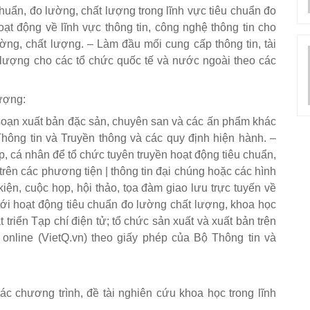
 chuẩn, đo lường, chất lượng trong lĩnh vực tiêu chuẩn đo
t động về lĩnh vực thông tin, công nghệ thông tin cho
ờng, chất lượng. – Làm đầu mối cung cấp thông tin, tài
ất lượng cho các tổ chức quốc tế và nước ngoài theo các
lượng:
n soạn xuất bản đặc sản, chuyên san và các ấn phẩm khác
hông tin và Truyền thông và các quy định hiện hành. –
, cá nhân để tổ chức tuyên truyền hoạt động tiêu chuẩn,
rên các phương tiện | thông tin đại chúng hoặc các hình
iện, cuộc họp, hội thảo, tọa đàm giao lưu trực tuyến về
tới hoạt động tiêu chuẩn đo lường chất lượng, khoa học
 triển Tạp chí điện tử; tổ chức sản xuất và xuất bản trên
 online (VietQ.vn) theo giấy phép của Bộ Thông tin và
các chương trình, đề tài nghiên cứu khoa học trong lĩnh