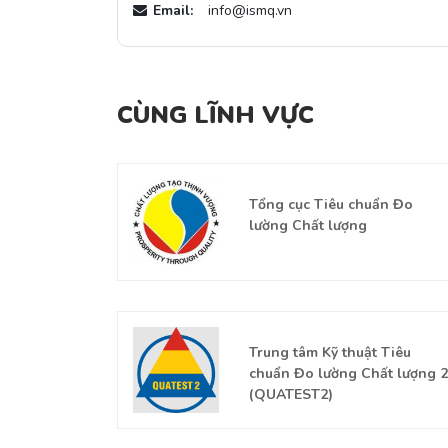
Email:
info@ismq.vn
CÙNG LĨNH VỰC
ng Kinh tế
Tổng cục Tiêu chuẩn Đo
à Nội
lường Chất lượng
địa chất và
Trung tâm Kỹ thuật Tiêu
chuẩn Đo lường Chất lượng 2
(QUATEST2)