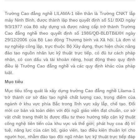
Trường Cao đẳng nghề LILAMA-1 tiền thân là Trường CNKT lắp
máy Ninh Bình, được thành lập theo quyết định số 51/ BXD ngày
9/3/1977 của Bộ xây dựng và được nâng cấp trở thành Trường
Cao đẳng nghề theo quyết định số 1986/QĐ-BLĐTB&XH ngày
29/12/2006 của Bộ Lao động Thương binh và Xã hội. Là đơn vị
sự nghiệp công lập, trực thuộc Bộ Xây dựng, thực hiện chức năng
đào tạo nguồn nhân lực kỹ thuật trực tiếp, có đủ tư cách pháp
nhân, có con dấu và tài khoản riêng, hoạt động theo quy định
điều lệ Trường Cao đẳng nghề và các quy định khác của pháp
luật.
Mục tiêu
Mục tiêu tổng quát là xây dựng trường Cao đẳng nghề Lilama-1
trở thành cơ sở đào tạo nghề chất lượng cao, trọng điểm của
ngành ở khu vực phía Bắc trong lĩnh vực xây lắp, chế tạo. Đổi
mới cơ bản và toàn diện với đội ngũ giáo viên đạt chuẩn, cơ sở
vật chất trang thiết bị được đầu tư theo hướng tiếp cận kỹ thuật
công nghệ tiên tiến của khu vực và thế giới; phát huy coa độ trí
tuệ, năng lực của cán bộ, giáo viên, tạo điều kiện thuận lợi cho
người học, nhằm đào tạo đội ngũ nhân lực kỹ thuật trực tiếp đáp