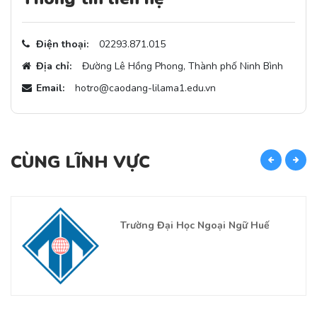
Điện thoại:
02293.871.015
Địa chỉ:
Đường Lê Hồng Phong, Thành phố Ninh Bình
Email:
hotro@caodang-lilama1.edu.vn
CÙNG LĨNH VỰC
C
Trường Đại Học Ngoại Ngữ Huế