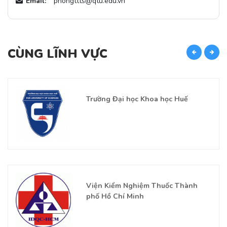
Email:
phongttts@qtu.edu.vn
CÙNG LĨNH VỰC
C
Trường Đại học Khoa học Huế
Viện Kiểm Nghiệm Thuốc Thành
phố Hồ Chí Minh