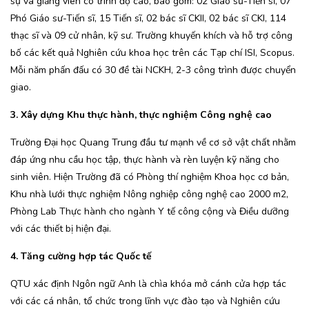
sự và giảng viên có trình độ cao, bao gồm: 02 Giáo sư-Tiến sĩ, 07
Phó Giáo sư-Tiến sĩ, 15 Tiến sĩ, 02 bác sĩ CKII, 02 bác sĩ CKI, 114
thạc sĩ và 09 cử nhân, kỹ sư. Trường khuyến khích và hỗ trợ công
bố các kết quả Nghiên cứu khoa học trên các Tạp chí ISI, Scopus.
Mỗi năm phấn đấu có 30 đề tài NCKH, 2-3 công trình được chuyển
giao.
3. Xây dựng Khu thực hành, thực nghiệm Công nghệ cao
Trường Đại học Quang Trung đầu tư mạnh về cơ sở vật chất nhằm
đáp ứng nhu cầu học tập, thực hành và rèn luyện kỹ năng cho
sinh viên. Hiện Trường đã có Phòng thí nghiệm Khoa học cơ bản,
Khu nhà lưới thực nghiệm Nông nghiệp công nghệ cao 2000 m2,
Phòng Lab Thực hành cho ngành Y tế công cộng và Điều dưỡng
với các thiết bị hiện đại.
4. Tăng cường hợp tác Quốc tế
QTU xác định Ngôn ngữ Anh là chìa khóa mở cánh cửa hợp tác
với các cá nhân, tổ chức trong lĩnh vực đào tạo và Nghiên cứu