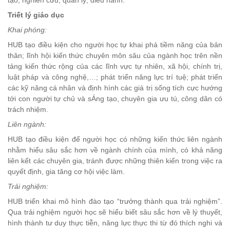
tạo, nghiên cứu, quản lý, điều hành.
Triết lý giáo dục
Khai phóng:
HUB tạo điều kiện cho người học tự khai phá tiềm năng của bản
thân; lĩnh hội kiến thức chuyên môn sâu của ngành học trên nền
tảng kiến thức rộng của các lĩnh vực tự nhiên, xã hội, chính trị,
luật pháp và công nghệ,…; phát triển năng lực trí tuệ; phát triển
các kỹ năng cá nhân và định hình các giá trị sống tích cực hướng
tới con người tự chủ và sÁng tạo, chuyên gia ưu tú, công dân có
trách nhiệm.
Liên ngành:
HUB tạo điều kiện để người học có những kiến thức liên ngành
nhằm hiểu sâu sắc hơn về ngành chính của mình, có khả năng
liên kết các chuyên gia, tránh được những thiên kiến trong việc ra
quyết định, gia tăng cơ hội việc làm.
Trải nghiệm:
HUB triển khai mô hình đào tạo “trưởng thành qua trải nghiệm”.
Qua trải nghiệm người học sẽ hiểu biết sâu sắc hơn về lý thuyết,
hình thành tư duy thực tiễn, năng lực thực thi từ đó thích nghi và