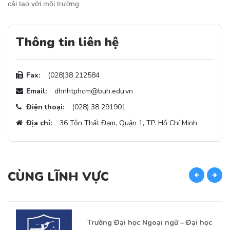
cải tạo với môi trường.
Thông tin liên hệ
Fax:
(028)38 212584
Email:
dhnhtphcm@buh.edu.vn
Điện thoại:
(028) 38 291901
Địa chỉ:
36 Tôn Thất Đạm, Quận 1, TP. Hồ Chí Minh
CÙNG LĨNH VỰC
C
Trường Đại học Ngoại ngữ – Đại học