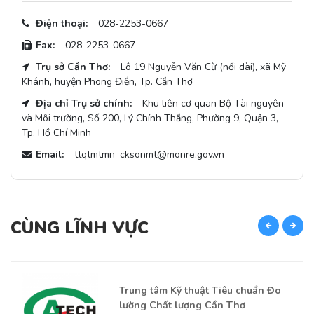
Điện thoại:
028-2253-0667
Fax:
028-2253-0667
Trụ sở Cần Thơ:
Lô 19 Nguyễn Văn Cừ (nối dài), xã Mỹ
Khánh, huyện Phong Điền, Tp. Cần Thơ
Địa chỉ Trụ sở chính:
Khu liên cơ quan Bộ Tài nguyên
và Môi trường, Số 200, Lý Chính Thắng, Phường 9, Quận 3,
Tp. Hồ Chí Minh
Email:
ttqtmtmn_cksonmt@monre.gov.vn
CÙNG LĨNH VỰC
C
Trung tâm Kỹ thuật Tiêu chuẩn Đo
lường Chất lượng Cần Thơ