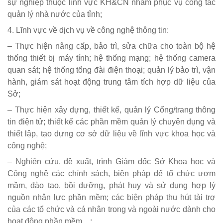
sự nghiệp thuộc lĩnh vực KH&CN nhằm phục vụ công tác
quản lý nhà nước của tỉnh;
4. Lĩnh vực về dịch vụ về công nghệ thông tin:
– Thực hiện nâng cấp, bảo trì, sửa chữa cho toàn bộ hệ
thống thiết bị máy tính; hệ thống mạng; hệ thống camera
quan sát; hệ thống tổng đài điện thoại; quản lý bảo trì, vận
hành, giám sát hoạt động trung tâm tích hợp dữ liệu của
Sở;
– Thực hiện xây dựng, thiết kế, quản lý Cổng/trang thông
tin điện tử; thiết kế các phần mềm quản lý chuyên dụng và
thiết lập, tạo dựng cơ sở dữ liệu về lĩnh vực khoa học và
công nghệ;
– Nghiên cứu, đề xuất, trình Giám đốc Sở Khoa học và
Công nghệ các chính sách, biện pháp để tổ chức ươm
mầm, đào tạo, bồi dưỡng, phát huy và sử dụng hợp lý
nguồn nhân lực phần mềm; các biện pháp thu hút tài trợ
của các tổ chức và cá nhân trong và ngoài nước dành cho
hoạt động phần mềm…;