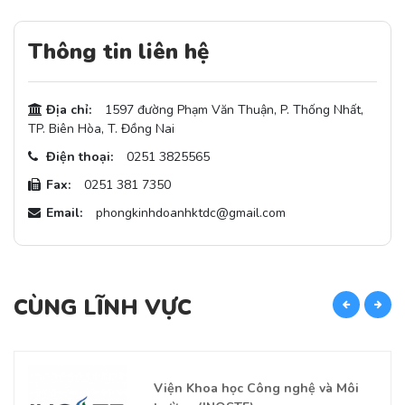
Thông tin liên hệ
Địa chỉ:
1597 đường Phạm Văn Thuận, P. Thống Nhất,
TP. Biên Hòa, T. Đồng Nai
Điện thoại:
0251 3825565
Fax:
0251 381 7350
Email:
phongkinhdoanhktdc@gmail.com
CÙNG LĨNH VỰC
C
Viện Khoa học Công nghệ và Môi