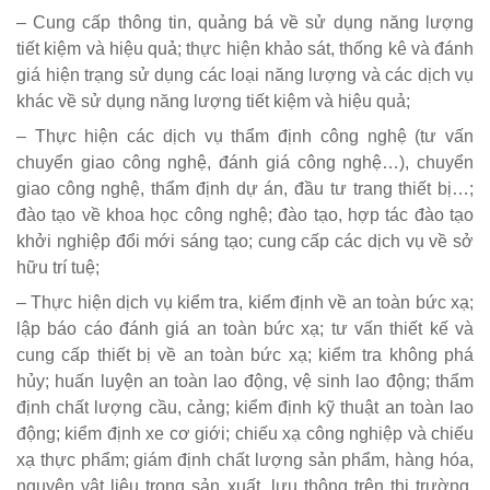
– Cung cấp thông tin, quảng bá về sử dụng năng lượng
tiết kiệm và hiệu quả; thực hiện khảo sát, thống kê và đánh
giá hiện trạng sử dụng các loại năng lượng và các dịch vụ
khác về sử dụng năng lượng tiết kiệm và hiệu quả;
– Thực hiện các dịch vụ thẩm định công nghệ (tư vấn
chuyển giao công nghệ, đánh giá công nghệ…), chuyển
giao công nghệ, thẩm định dự án, đầu tư trang thiết bị…;
đào tạo về khoa học công nghệ; đào tạo, hợp tác đào tạo
khởi nghiệp đổi mới sáng tạo; cung cấp các dịch vụ về sở
hữu trí tuệ;
– Thực hiện dịch vụ kiểm tra, kiểm định về an toàn bức xạ;
lập báo cáo đánh giá an toàn bức xạ; tư vấn thiết kế và
cung cấp thiết bị về an toàn bức xạ; kiểm tra không phá
hủy; huấn luyện an toàn lao động, vệ sinh lao động; thẩm
định chất lượng cầu, cảng; kiểm định kỹ thuật an toàn lao
động; kiểm định xe cơ giới; chiếu xạ công nghiệp và chiếu
xạ thực phẩm; giám định chất lượng sản phẩm, hàng hóa,
nguyên vật liệu trong sản xuất, lưu thông trên thị trường,