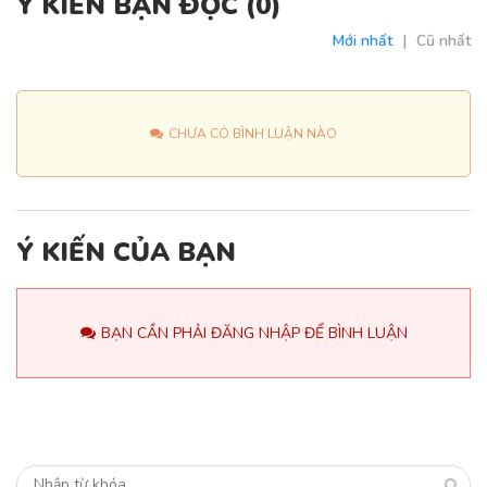
Ý KIẾN BẠN ĐỌC (
0
)
Mới nhất
|
Cũ nhất
CHƯA CÓ BÌNH LUẬN NÀO
Ý KIẾN CỦA BẠN
BẠN CẦN PHẢI ĐĂNG NHẬP ĐỂ BÌNH LUẬN