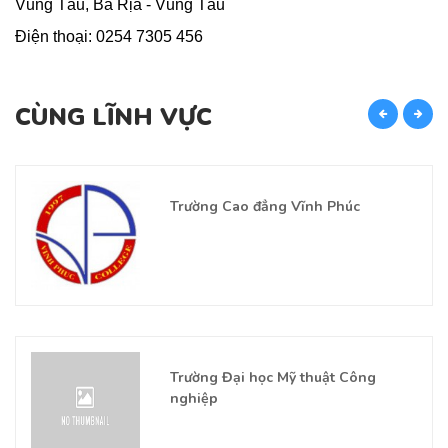
Vũng Tầu, Bà Rịa - Vũng Tàu
Điện thoại
: 0254 7305 456
CÙNG LĨNH VỰC
C
Trường Cao đẳng Vĩnh Phúc
Trường Đại học Mỹ thuật Công
nghiệp