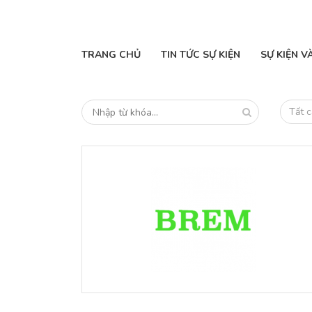
TRANG CHỦ
TIN TỨC SỰ KIỆN
SỰ KIỆN V
Tất c