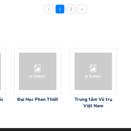
«
1
2
»
ốc
Đại Học Phan Thiết
Trung tâm Vũ trụ
Việt Nam