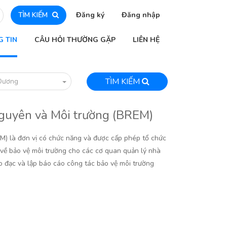
TÌM KIẾM
Đăng ký
Đăng nhập
G TIN
CÂU HỎI THƯỜNG GẶP
LIÊN HỆ
TÌM KIẾM
Dương
nguyên và Môi trường (BREM)
M) là đơn vị có chức năng và được cấp phép tổ chức
 về bảo vệ môi trường cho các cơ quan quản lý nhà
đo đạc và lập báo cáo công tác bảo vệ môi trường