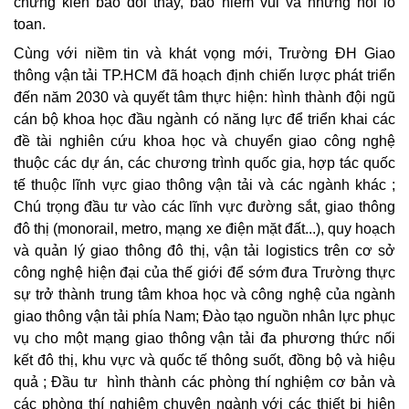
chứng kiến bao đổi thay, bao niềm vui và những nỗi lo
toan.
Cùng với niềm tin và khát vọng mới, Trường ĐH Giao
thông vận tải TP.HCM đã hoạch định chiến lược phát triển
đến năm 2030 và quyết tâm thực hiện: hình thành đội ngũ
cán bộ khoa học đầu ngành có năng lực để triển khai các
đề tài nghiên cứu khoa học và chuyển giao công nghệ
thuộc các dự án, các chương trình quốc gia, hợp tác quốc
tế thuộc lĩnh vực giao thông vận tải và các ngành khác ;
Chú trọng đầu tư vào các lĩnh vực đường sắt, giao thông
đô thị (monorail, metro, mạng xe điện mặt đất...), quy hoạch
và quản lý giao thông đô thị, vận tải logistics trên cơ sở
công nghệ hiện đại của thế giới để sớm đưa Trường thực
sự trở thành trung tâm khoa học và công nghệ của ngành
giao thông vận tải phía Nam; Đào tạo nguồn nhân lực phục
vụ cho một mạng giao thông vận tải đa phương thức nối
kết đô thị, khu vực và quốc tế thông suốt, đồng bộ và hiệu
quả ; Đầu tư hình thành các phòng thí nghiệm cơ bản và
các phòng thí nghiệm chuyên ngành với các thiết bị hiện