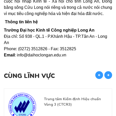
cuộc hội nhập Kinh tế - Xã hội cho tỉnh Long An, Đồng
bằng sông Cửu Long nói riêng và trong cả nước nói chung
vì mục tiêu công nghiệp hóa và hiện đại hóa đất nước.
Thông tin liên hệ
Trường Đại học Kinh tế Công nghiệp Long An
Địa chỉ: Số 938 - QL.1 - P.Khánh Hậu - TP.Tân An - Long
An
Phone: (0272) 3512826 - Fax: 3512825
Email
:
info@daihoclongan.edu.vn
CÙNG LĨNH VỰC
C
Trung tâm Kiểm định Hiệu chuẩn
Vùng 3 (CTCR3)