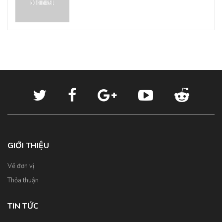
GIỚI THIỆU
Về đơn vị
Thỏa thuận
TIN TỨC