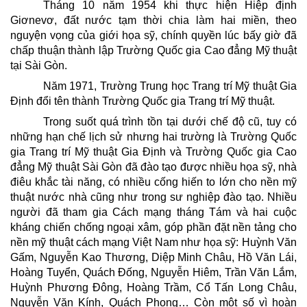
Tháng 10 năm 1954 khi thực hiện Hiệp định
Giơnevơ, đất nước tạm thời chia làm hai miền, theo
nguyện vọng của giới họa sỹ, chính quyền lúc bấy giờ đã
chấp thuận thành lập Trường Quốc gia Cao đẳng Mỹ thuật
tại Sài Gòn.
Năm 1971, Trường Trung học Trang trí Mỹ thuật Gia
Định đổi tên thành Trường Quốc gia Trang trí Mỹ thuật.
Trong suốt quá trình tồn tại dưới chế độ cũ, tuy có
những hạn chế lịch sử nhưng hai trường là Trường Quốc
gia Trang trí Mỹ thuật Gia Định và Trường Quốc gia Cao
đẳng Mỹ thuật Sài Gòn đã đào tạo được nhiều họa sỹ, nhà
điêu khắc tài năng, có nhiều cống hiến to lớn cho nền mỹ
thuật nước nhà cũng như trong sư nghiệp đào tạo. Nhiều
người đã tham gia Cách mạng tháng Tám và hai cuộc
kháng chiến chống ngoại xâm, góp phần đặt nền tảng cho
nền mỹ thuật cách mạng Việt Nam như họa sỹ: Huỳnh Văn
Gấm, Nguyễn Kao Thương, Diệp Minh Châu, Hồ Văn Lái,
Hoàng Tuyển, Quách Đống, Nguyễn Hiêm, Trần Văn Lắm,
Huỳnh Phương Đông, Hoàng Trầm, Cổ Tấn Long Châu,
Nguyễn Văn Kính, Quách Phong… Còn một số vì hoàn