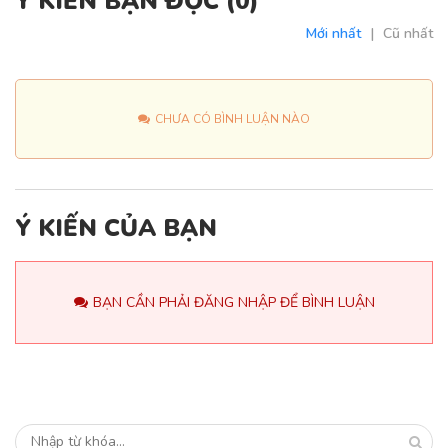
Ý KIẾN BẠN ĐỌC (
0
)
Mới nhất
|
Cũ nhất
CHƯA CÓ BÌNH LUẬN NÀO
Ý KIẾN CỦA BẠN
BẠN CẦN PHẢI ĐĂNG NHẬP ĐỂ BÌNH LUẬN