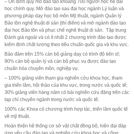
– Ổn định quy mô đào tạo khoảng 700 người học hệ đại
học chính quy. Mở đào tạo sau đại học ngành Lý luận và
phương pháp dạy học bộ môn Mỹ thuật, ngành Quản lý
Bảo tồn nghệ thuật di sản (thí điểm) và mở ngành đào tạo
đại học Bảo tồn và phục chế nghệ thuật di sản. Tập trung
Đánh giá ngoài và có ít nhất 2 chương trình đào tạo được
kiểm định chất lượng theo tiêu chuẩn quốc gia và khu vực.
Bảo đảm trên 15% cán bộ giảng dạy có trình độ tiến sĩ;
90% cán bộ quản lý và cán bộ phục vụ được đào tạo
chuẩn hóa chuyên môn, nghiệp vụ.
– 100% giảng viên tham gia nghiên cửu khoa học, tham
gia triển lãm, hội thảo của khu vực, trong nước và quốc tế;
30% giảng viên hàng năm có bài nghiên cứu đăng trên các
tạp chí chuyên ngành trong nước và quốc tế.
100% các Khoa có chương trình hợp tác, triển lãm quốc tế
về mỹ thuật.
Hoàn thiện hệ thống cơ sở vật chất đồng bộ, hiện đại đáp
ứng yêu cầu đào tạo và nghiên cứu khoa học và công