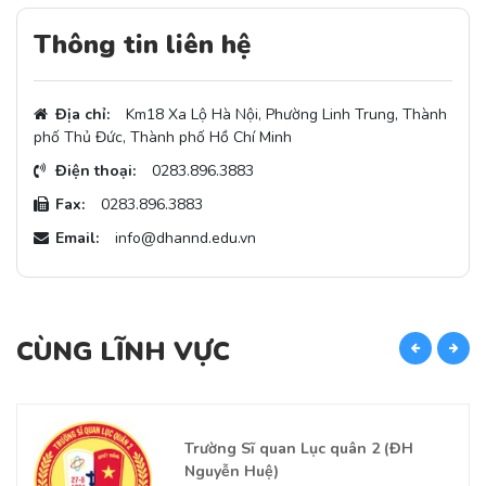
Thông tin liên hệ
Địa chỉ:
Km18 Xa Lộ Hà Nội, Phường Linh Trung, Thành
phố Thủ Đức, Thành phố Hồ Chí Minh
Điện thoại:
0283.896.3883
Fax:
0283.896.3883
Email:
info@dhannd.edu.vn
CÙNG LĨNH VỰC
C
Trường Sĩ quan Lục quân 2 (ĐH
Nguyễn Huệ)