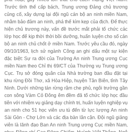
Trước tình thế cấp bách, Trung ương Đảng chủ trương
củng cố, xây dựng lại đội ngũ cán bộ an ninh miền Nam,
nhằm bảo đảm an ninh, phá thế kìm kẹp của địch. Để thực
hiện chủ trương này, vấn đề trước mắt phải tổ chức các
lớp học để kịp thời thời bồi dưỡng, huấn luyện cho số cán
bộ an ninh chủ chốt ở miền Nam. Trước yêu cầu đó, ngày
09/10/1963, lịch sử ngành Công an ghi dấu một sự kiện
đặc biệt: Sự ra đời của Trường An ninh Trung ương Cục
miền Nam theo Chỉ thị 69/CT của Thường vụ Trung ương
Cục. Trụ sở đóng quân của Nhà trường ban đầu đặt tại
khu rừng Đồi Thơ, xã Hòa Hiệp, huyện Tân Biên, tỉnh Tây
Ninh. Dưới những tán rừng rậm che phủ, ngôi trường gần
con sông Vàm Cỏ Đông êm đềm đã tổ chức lớp học đầu
tiên với nhiệm vụ giảng dạy chính trị, huấn luyện nghiệp vụ
an ninh cho 51 học viên ưu tú đến từ lực lượng An ninh
Sài Gòn - Chợ Lớn và các địa bàn lân cận. Đội ngũ giảng
viên là lãnh đạo Ban An ninh Trung ương Cục miền Nam,