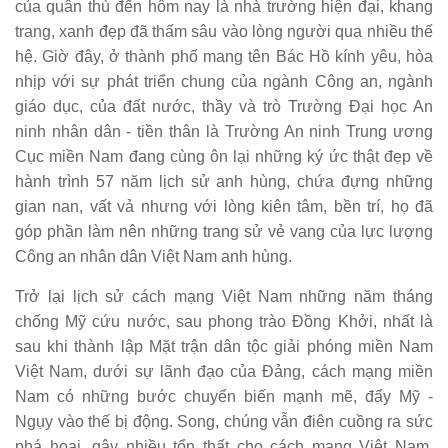
của quân thù đến hôm nay là nhà trường hiện đại, khang
trang, xanh đẹp đã thấm sâu vào lòng người qua nhiều thế
hệ. Giờ đây, ở thành phố mang tên Bác Hồ kính yêu, hòa
nhịp với sự phát triển chung của ngành Công an, ngành
giáo dục, của đất nước, thầy và trò Trường Đại học An
ninh nhân dân - tiền thân là Trường An ninh Trung ương
Cục miền Nam đang cùng ôn lại những ký ức thật đẹp về
hành trình 57 năm lịch sử anh hùng, chứa đựng những
gian nan, vất vả nhưng với lòng kiên tâm, bền trí, họ đã
góp phần làm nên những trang sử vẻ vang của lực lượng
Công an nhân dân Việt Nam anh hùng.
Trở lại lịch sử cách mạng Việt Nam những năm tháng
chống Mỹ cứu nước, sau phong trào Đồng Khởi, nhất là
sau khi thành lập Mặt trận dân tộc giải phóng miền Nam
Việt Nam, dưới sự lãnh đạo của Đảng, cách mạng miền
Nam có những bước chuyển biến mạnh mẽ, đẩy Mỹ -
Ngụy vào thế bị động. Song, chúng vẫn điên cuồng ra sức
phá hoại, gây nhiều tổn thất cho cách mạng Việt Nam.