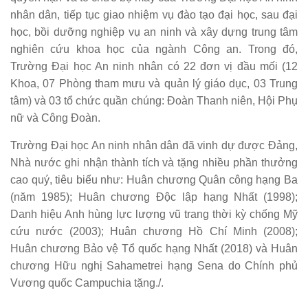
nhân dân, tiếp tục giao nhiệm vụ đào tạo đại học, sau đại
học, bồi dưỡng nghiệp vụ an ninh và xây dựng trung tâm
nghiên cứu khoa học của ngành Công an. Trong đó,
Trường Đại học An ninh nhân có 22 đơn vị đầu mối (12
Khoa, 07 Phòng tham mưu và quản lý giáo dục, 03 Trung
tâm) và 03 tổ chức quần chúng: Đoàn Thanh niên, Hội Phụ
nữ và Công Đoàn.
Trường Đại học An ninh nhân dân đã vinh dự được Đảng,
Nhà nước ghi nhận thành tích và tặng nhiều phần thưởng
cao quý, tiêu biểu như: Huân chương Quân công hạng Ba
(năm 1985); Huân chương Độc lập hạng Nhất (1998);
Danh hiệu Anh hùng lực lượng vũ trang thời kỳ chống Mỹ
cứu nước (2003); Huân chương Hồ Chí Minh (2008);
Huân chương Bảo vệ Tổ quốc hạng Nhất (2018) và Huân
chương Hữu nghị Sahametrei hạng Sena do Chính phủ
Vương quốc Campuchia tặng./.