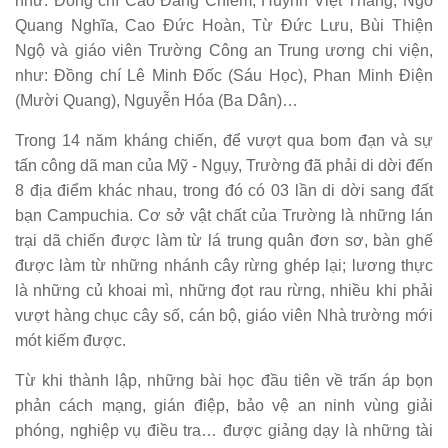
như: Đồng chí Cao Đăng Chiếm, Huỳnh Việt Thắng, Ngô
Quang Nghĩa, Cao Đức Hoàn, Từ Đức Lưu, Bùi Thiện
Ngộ và giáo viên Trường Công an Trung ương chi viện,
như: Đồng chí Lê Minh Đốc (Sáu Học), Phan Minh Điện
(Mười Quang), Nguyễn Hóa (Ba Dân)…
Trong 14 năm kháng chiến, để vượt qua bom đạn và sự
tấn công dã man của Mỹ - Ngụy, Trường đã phải di dời đến
8 địa điểm khác nhau, trong đó có 03 lần di dời sang đất
bạn Campuchia. Cơ sở vật chất của Trường là những lán
trại dã chiến được làm từ lá trung quân đơn sơ, bàn ghế
được làm từ những nhánh cây rừng ghép lại; lương thực
là những củ khoai mì, những đọt rau rừng, nhiều khi phải
vượt hàng chục cây số, cán bộ, giáo viên Nhà trường mới
mót kiếm được.
Từ khi thành lập, những bài học đầu tiên về trấn áp bọn
phản cách mạng, gián điệp, bảo vệ an ninh vùng giải
phóng, nghiệp vụ điều tra… được giảng dạy là những tài