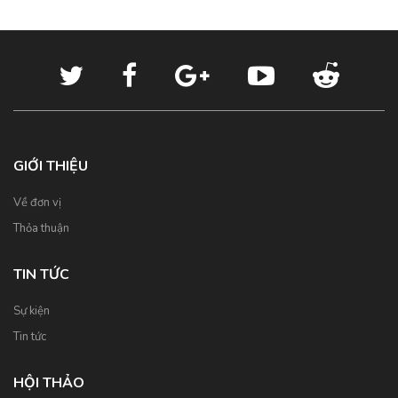
GIỚI THIỆU
Về đơn vị
Thỏa thuận
TIN TỨC
Sự kiện
Tin tức
HỘI THẢO