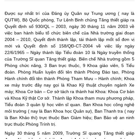
Được sự nhất trí của Đảng ủy Quân sự Trung ương ( nay là
QUTW), Bộ Quốc phòng, Tư Lệnh Binh chủng Tăng thiết giáp ra
Quyết định số 930/QL – 2003, ngày 30 tháng 11 năm 2003 về
việc ban hành biểu tổ chức biên chế của Nhà trường giai đoạn
2004 – 2010, Quyết định thành lập, tái thành lập mốt số đơn vị
mới và Quyết định số 158/QĐ-CT-2004 về việc lấy ngày
22/6/1965 – Ngày thành lập Tiểu đoàn 10 là Ngày truyền thống
của Trường Sĩ quan Tăng thiết giáp. Biên chế Nhà trường gồm 5
Phòng chức năng, 3 Ban trực thuộc, 9 Khoa giáo viên, 5 Tiểu
đoàn. Phòng Huấn luyện đổi tên thành Phòng Đào tạo, Phòng
Hành chính đổi tên thành Phòng Tham Mưu – Hành chính; Khoa
xe máy trước đây nay gọi là Khao Kỹ thuật chuyên ngành Xe
máy; Khoa Cơ bản – Cơ sở tách ra thành hai Khoa: Khoa Cơ bản
và Khoa Kỹ thật Cơ sở. Thành lập Khoa tham mưu phương pháp,
Tiểu đoàn 3 quản lý học viên sĩ quan. Ban Khoa học công nghệ
môi trường ( nay là Ban Khoa học Quân sự), Ban Thanh tra ( nay
là Ban Khảo thí) trực thuộc Ban Giám hiệu; Ban Bảo vệ an ninh
trực thuộc Phòng Trính trị.
Ngày 30 tháng 5 năm 2009, Trường Sĩ quang Tăng thiết giáp