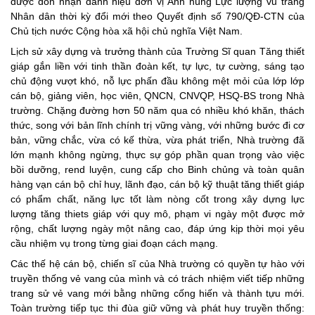
được đón nhận danh hiệu đơn vị Anh hùng Lực lượng vũ trang
Nhân dân thời kỳ đổi mới theo Quyết định số 790/QĐ-CTN của
Chủ tịch nước Cộng hòa xã hội chủ nghĩa Việt Nam.
Lịch sử xây dựng và trưởng thành của Trường Sĩ quan Tăng thiết
giáp gắn liền với tinh thần đoàn kết, tự lực, tự cường, sáng tạo
chủ động vượt khó, nỗ lực phấn đầu không mệt mỏi của lớp lớp
cán bộ, giảng viên, học viên, QNCN, CNVQP, HSQ-BS trong Nhà
trường. Chặng đường hơn 50 năm qua có nhiều khó khăn, thách
thức, song với bản lĩnh chính trị vững vàng, với những bước đi cơ
bản, vững chắc, vừa có kế thừa, vừa phát triển, Nhà trường đã
lớn mạnh không ngừng, thực sự góp phần quan trọng vào việc
bồi dưỡng, rend luyện, cung cấp cho Binh chủng và toàn quân
hàng vạn cán bộ chỉ huy, lãnh đạo, cán bộ kỹ thuật tăng thiết giáp
có phẩm chất, năng lực tốt làm nòng cốt trong xây dựng lực
lượng tăng thiets giáp với quy mô, phạm vi ngày một được mở
rộng, chất lượng ngày một nâng cao, đáp ứng kịp thời mọi yêu
cầu nhiệm vụ trong từng giai đoạn cách mạng.
Các thế hệ cán bộ, chiến sĩ của Nhà trường có quyền tự hào với
truyền thống vẻ vang của mình và có trách nhiệm viết tiếp những
trang sử vẻ vang mới bằng những cống hiến và thành tựu mới.
Toàn trường tiếp tục thi đùa giữ vững và phát huy truyền thống: