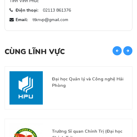
Tỉnh Vĩnh Phúc
Điện thoại:
02113 861376
Email:
ttknvp@gmail.com
CÙNG LĨNH VỰC
C
Đại học Quản lý và Công nghệ Hải
Phòng
Trường Sĩ quan Chính Trị (Đại học