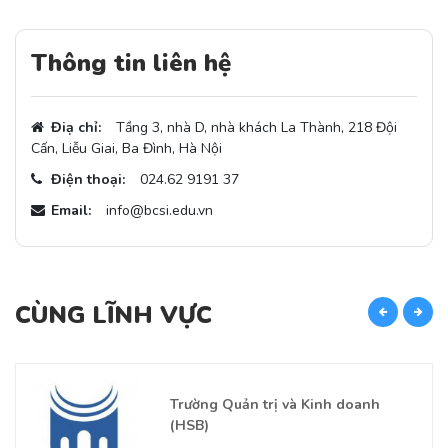
Thông tin liên hệ
Điạ chỉ:
Tầng 3, nhà D, nhà khách La Thành, 218 Đội
Cấn, Liễu Giai, Ba Đình, Hà Nội
Điện thoại:
024.62 9191 37
Email:
info@bcsi.edu.vn
CÙNG LĨNH VỰC
C
Trường Quản trị và Kinh doanh
(HSB)