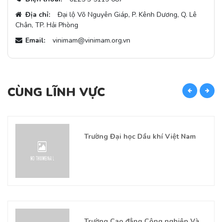
Địa chỉ:
Đại lộ Võ Nguyên Giáp, P. Kênh Dương, Q. Lê
Chân, TP. Hải Phòng
Email:
vinimam@vinimam.org.vn
CÙNG LĨNH VỰC
C
Trường Đại học Dầu khí Việt Nam
Trường Cao đẳng Công nghiệp Và