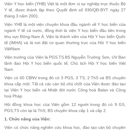
Viện Y học biển (YHB) Việt là một đơn vị sự nghiệp trực thuộc Bộ
Y tế, được thành lập theo Quyết định số 930/QĐ-BYT ngày 27
tháng 3 năm 2001.
Viện YHB là một viện chuyên khoa đầu ngành về Y học biển của
ngành Y tế cả nước, đồng thời là viện Y học biển đầu tiên trong
khu vực Đông-Nam Á. Viện là thành viên của Hội Y học biển Quốc
tế (IMHA) và là nơi đặt cơ quan thường trực của Hội Y học biển
ViệtNam.
Viện trưởng của Viện là PGS.TS.BS Nguyễn Trường Sơn, UV Ban
lãnh đạo Hội Y học biển quốc tế, Chủ tịch Hội Y học biển Việt
Nam.
Viện có 60 CBNV trong đó có 3 PGS, 3 TS, 2 ThS và BS chuyên
khoa cấp một. Tất cả các cán bộ chủ chốt của Viện được đào tạo
tại Viện Y học biển và Nhiệt đới nước Công hoà Balan và Cộng
hoà Pháp.
Hội đồng khoa học của Viện gồm 12 người trong đó có 9 GS,
PGS,TS còn lại là ThS, BS chuyên khoa cấp 1 và cấp 2.
1. Chức năng của Viện:
Viện có chức năng nghiên cứu khoa học, đào tạo cán bộ chuyên