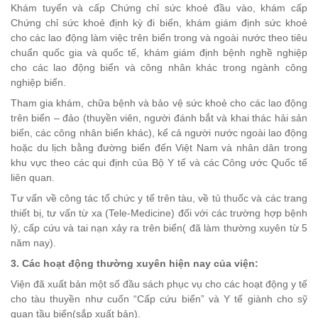
Khám tuyển và cấp Chứng chỉ sức khoẻ đầu vào, khám cấp
Chứng chỉ sức khoẻ định kỳ đi biển, khám giám định sức khoẻ
cho các lao động làm việc trên biển trong và ngoài nước theo tiêu
chuẩn quốc gia và quốc tế, khám giám định bệnh nghề nghiệp
cho các lao động biển và công nhân khác trong ngành công
nghiệp biển.
Tham gia khám, chữa bệnh và bảo vệ sức khoẻ cho các lao động
trên biển – đảo (thuyền viên, người đánh bắt và khai thác hải sản
biển, các công nhân biển khác), kể cả người nước ngoài lao động
hoặc du lịch bằng đường biển đến Việt Nam và nhân dân trong
khu vực theo các qui định của Bộ Y tế và các Công ước Quốc tế
liên quan.
Tư vấn về công tác tổ chức y tế trên tàu, về tủ thuốc và các trang
thiết bị, tư vấn từ xa (Tele-Medicine) đối với các trường hợp bệnh
lý, cấp cứu và tai nạn xảy ra trên biển( đã làm thường xuyên từ 5
năm nay).
3. Các hoạt động thường xuyên hiện nay của viện:
Viện đã xuất bản một số đầu sách phục vụ cho các hoạt động y tế
cho tàu thuyền như cuốn “Cấp cứu biển” và Y tế giành cho sỹ
quan tầu biển(sắp xuất bản).