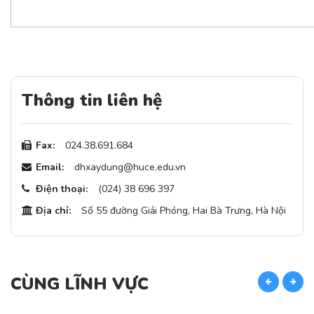
Thông tin liên hệ
Fax:
024.38.691.684
Email:
dhxaydung@huce.edu.vn
Điện thoại:
(024) 38 696 397
Địa chỉ:
Số 55 đường Giải Phóng, Hai Bà Trưng, Hà Nội
CÙNG LĨNH VỰC
C