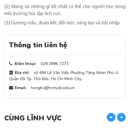
(2) Mang lại những gì tốt nhất có thể cho người học trong
mội trường học tập tích cực.
(3) Gương mẫu, đoàn kết, đổi mới, sáng tạo và hội nhập
Thông tin liên hệ
Điện thoại:
028 3896 7273
Địa chỉ:
số 484 Lê Văn Việt, Phường Tăng Nhơn Phú A,
Quận 09, Tp. Thủ Đức, Ho Chi Minh City,
Email:
hongbv@hcmute.edu.vn
CÙNG LĨNH VỰC
C