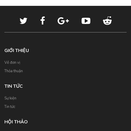
GIỚI THIỆU
Về đơn vị
Thỏa thuận
TIN TỨC
Sự kiện
Tin tức
HỘI THẢO