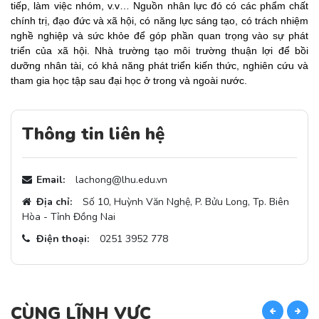
tiếp, làm việc nhóm, v.v… Nguồn nhân lực đó có các phẩm chất
chính trị, đạo đức và xã hội, có năng lực sáng tạo, có trách nhiệm
nghề nghiệp và sức khỏe để góp phần quan trọng vào sự phát
triển của xã hội. Nhà trường tạo môi trường thuận lợi để bồi
dưỡng nhân tài, có khả năng phát triển kiến thức, nghiên cứu và
tham gia học tập sau đại học ở trong và ngoài nước.
Thông tin liên hệ
Email:
lachong@lhu.edu.vn
Địa chỉ:
Số 10, Huỳnh Văn Nghệ, P. Bửu Long, Tp. Biên
Hòa - Tỉnh Đồng Nai
Điện thoại:
0251 3952 778
CÙNG LĨNH VỰC
C