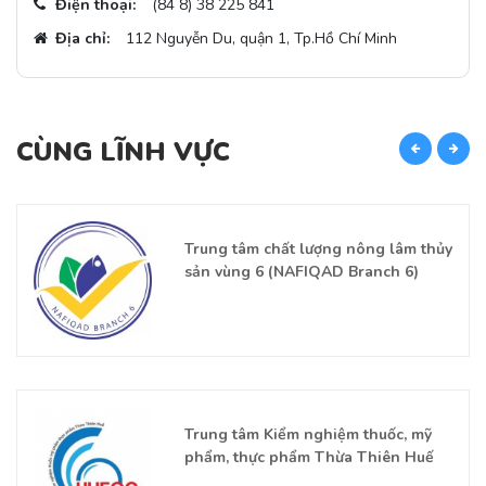
Điện thoại:
(84 8) 38 225 841
Địa chỉ:
112 Nguyễn Du, quận 1, Tp.Hồ Chí Minh
CÙNG LĨNH VỰC
C
Trung tâm chất lượng nông lâm thủy
sản vùng 6 (NAFIQAD Branch 6)
Trung tâm Kiểm nghiệm thuốc, mỹ
phẩm, thực phẩm Thừa Thiên Huế