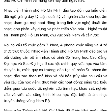
phố Hồ Chí Minh và mang tên này đến ngày nay.
Nhạc viện Thành phố Hồ Chí Minh đào tạo đội ngũ biểu diễn;
đội ngũ giảng dạy, lý luận, quản lý và nghiên cứu khoa học âm
nhạc; tham gia mọi hoạt động trong lĩnh vực nghệ thuật âm
nhạc; góp phần xây dựng và phát triển Văn hóa - Nghệ thuật
tại Thành phố Hồ Chí Minh, khu vực phía Nam và cả nước.
Với cơ cấu tổ chức gồm 7 khoa, 4 phòng chức năng và 4 tổ
chức trực thuộc, Nhạc viện Thành phố Hồ Chí Minh đào tạo và
bồi dưỡng cán bộ âm nhạc có trình độ Trung học, Cao đẳng,
Đại học và Sau Đại học ở các hệ: chính quy, vừa học vừa làm,
chuyên tu, chính quy xa trường; đào tạo cử nhân Sư phạm âm
nhạc; đào tạo theo mô hình xã hội hóa (tùy vào nhu cầu và
yêu cầu của học viên); thực hiện các hoạt động: sáng tác, biểu
diễn, giao lưu quốc tế, nghiên cứu âm nhạc; khảo sát, nghiên
cứu và viết các công trình khoa học, đặc biệt là âm nhạc
truyền thống vùng Nam Bộ.
Nhạc viện Thành phố Hồ Chí Minh đã được Nhà nước tặng