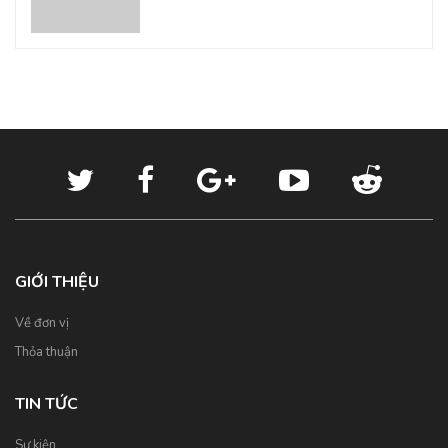
GIỚI THIỆU
Về đơn vị
Thỏa thuận
TIN TỨC
Sự kiện