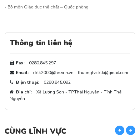
- Bộ môn Giáo dục thể chất – Quốc phòng
Thông tin liên hệ
Fax:
0280.845.297
Email:
cklk2000@hn.vnn.vn - thuongtv.cklk@gmail.com
Điện thoại:
0280.845.092
Địa chỉ:
Xã Lương Sơn - TP.Thái Nguyên - Tỉnh Thái
Nguyên
CÙNG LĨNH VỰC
C