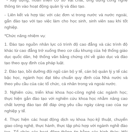
- Xây dựng, hoàn thiện cơ sở vật chất, ứng dụng công nghệ
thông tin vào hoạt động quản lý và đào tạo.
- Liên kết và hợp tác với các đơn vị trong nước và nước ngoài,
gắn đào tạo với tạo việc làm cho học sinh, sinh viên sau khi tốt
nghiệp.
*Chức năng nhiệm vụ:
1. Đào tạo nguồn nhân lực có trình độ cao đẳng và các trình độ
khác từ cao đẳng trở xuống theo cơ cấu khung của hệ thống giáo
dục quốc dân, hệ thống văn bằng chứng chỉ về giáo dục và đào
tạo theo quy định của pháp luật.
2. Đào tạo, bồi dưỡng đội ngũ cán bộ y tế, cán bộ quản lý y tế các
bậc học, ngành học đạt tiêu chuẩn quy định của Nhà nước và
theo yêu cầu của các tổ chức, cá nhân trong và ngoài nước.
3. Nghiên cứu, triển khai khoa học-công nghệ các ngành học;
thực hiện gắn đào tạo với nghiên cứu khoa học nhằm nâng cao
chất lượng đào tạo để đáp ứng yêu cầu ngày càng cao của sự
nghiệp y tế.
4. Thực hiện các hoạt động dịch vụ khoa học-kỹ thuật, chuyển
giao công nghệ, thực hành, thực tập phù hợp với ngành nghề đào
tạo. Tổ chức các hoạt động thông tin bằng các hình thức: Hội