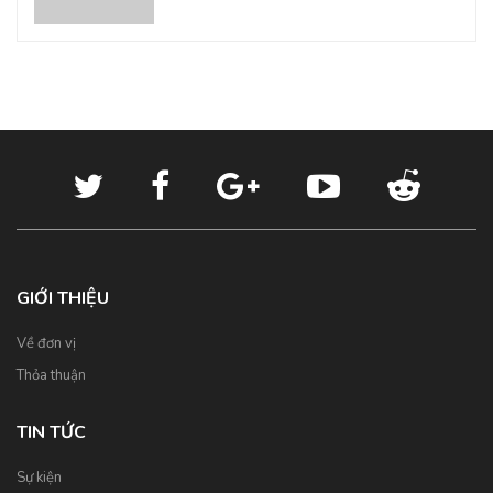
GIỚI THIỆU
Về đơn vị
Thỏa thuận
TIN TỨC
Sự kiện