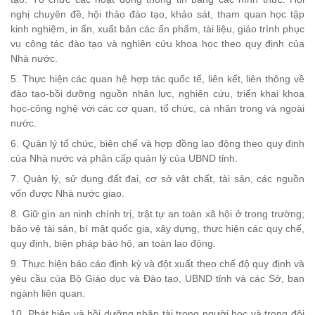
nghị chuyên đề, hội thảo đào tạo, khảo sát, tham quan học tập
kinh nghiệm, in ấn, xuất bản các ấn phẩm, tài liệu, giáo trình phục
vụ công tác đào tạo và nghiên cứu khoa học theo quy định của
Nhà nước.
5. Thực hiện các quan hệ hợp tác quốc tế, liên kết, liên thông về
đào tạo-bồi dưỡng nguồn nhân lực, nghiên cứu, triển khai khoa
học-công nghệ với các cơ quan, tổ chức, cá nhân trong và ngoài
nước.
6. Quản lý tổ chức, biên chế và hợp đồng lao động theo quy định
của Nhà nước và phân cấp quản lý của UBND tỉnh.
7. Quản lý, sử dụng đất đai, cơ sở vật chất, tài sản, các nguồn
vốn được Nhà nước giao.
8. Giữ gìn an ninh chính trị, trật tự an toàn xã hội ở trong trường;
bảo vệ tài sản, bí mật quốc gia, xây dựng, thực hiện các quy chế,
quy định, biện pháp bảo hộ, an toàn lao động.
9. Thực hiện báo cáo định kỳ và đột xuất theo chế độ quy định và
yêu cầu của Bộ Giáo dục và Đào tạo, UBND tỉnh và các Sở, ban
ngành liên quan.
10. Phát hiện và bồi dưỡng nhân tài trong người học và trong đội