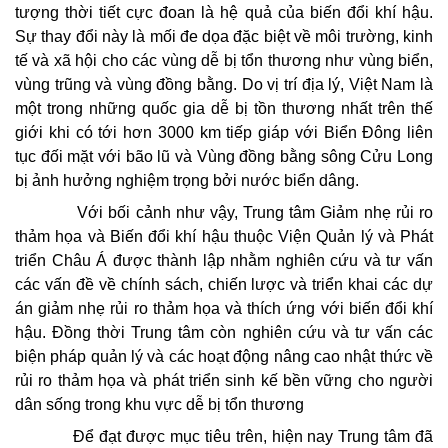
tượng thời tiết cực đoan là hệ quả của biến đổi khí hậu.
Sự thay đổi này là mối đe dọa đặc biệt về môi trường, kinh
tế và xã hội cho các vùng dễ bị tổn thương như vùng biển,
vùng trũng và vùng đồng bằng. Do vị trí địa lý, Việt Nam là
một trong những quốc gia dễ bị tồn thương nhất trên thế
giới khi có tới hơn 3000 km tiếp giáp với Biển Đông liên
tục đối mặt với bão lũ và Vùng đồng bằng sông Cửu Long
bị ảnh hưởng nghiệm trọng bởi nước biển dâng.
Với bối cảnh như vậy, Trung tâm Giảm nhẹ rủi ro
thảm họa và Biến đổi khí hậu thuộc Viện Quản lý và Phát
triển Châu Á được thành lập nhằm nghiên cứu và tư vấn
các vấn đề về chính sách, chiến lược và triển khai các dự
án giảm nhẹ rủi ro thảm họa và thích ứng với biến đổi khí
hậu. Đồng thời Trung tâm còn nghiên cứu và tư vấn các
biện pháp quản lý và các hoạt động nâng cao nhật thức về
rủi ro thảm họa và phát triển sinh kế bền vững cho người
dân sống trong khu vực dễ bị tổn thương
Để đạt được mục tiêu trên, hiện nay Trung tâm đã