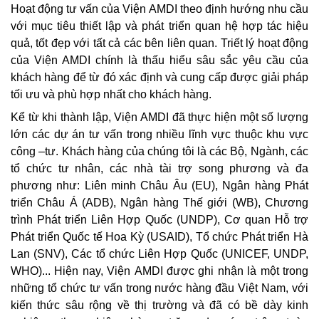
Hoạt động tư vấn của Viện AMDI theo định hướng nhu cầu
với mục tiêu thiết lập và phát triển quan hệ hợp tác hiệu
quả, tốt đẹp với tất cả các bên liên quan. Triết lý hoạt động
của Viện AMDI chính là thấu hiểu sâu sắc yêu cầu của
khách hàng để từ đó xác định và cung cấp được giải pháp
tối ưu và phù hợp nhất cho khách hàng.
Kể từ khi thành lập, Viện AMDI đã thực hiện một số lượng
lớn các dự án tư vấn trong nhiều lĩnh vực thuộc khu vực
công –tư. Khách hàng của chúng tôi là các Bộ, Ngành, các
tổ chức tư nhân, các nhà tài trợ song phương và đa
phương như: Liên minh Châu Âu (EU), Ngân hàng Phát
triển Châu Á (ADB), Ngân hàng Thế giới (WB), Chương
trình Phát triển Liên Hợp Quốc (UNDP), Cơ quan Hỗ trợ
Phát triển Quốc tế Hoa Kỳ (USAID), Tổ chức Phát triển Hà
Lan (SNV), Các tổ chức Liên Hợp Quốc (UNICEF, UNDP,
WHO)... Hiện nay, Viện AMDI được ghi nhận là một trong
những tổ chức tư vấn trong nước hàng đầu Việt Nam, với
kiến thức sâu rộng về thị trường và đã có bề dày kinh