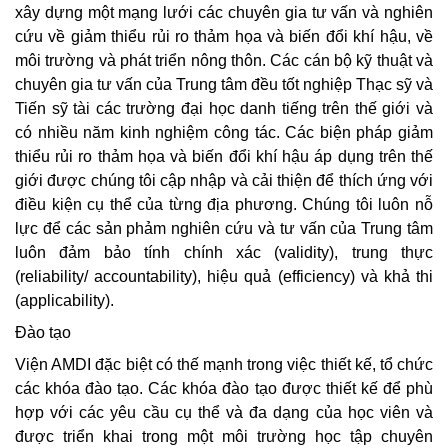
xây dựng một mạng lưới các chuyên gia tư vấn và nghiên
cứu về giảm thiểu rủi ro thảm họa và biến đổi khí hậu, về
môi trường và phát triển nông thôn. Các cán bộ kỹ thuật và
chuyên gia tư vấn của Trung tâm đều tốt nghiệp Thạc sỹ và
Tiến sỹ tài các trường đại học danh tiếng trên thế giới và
có nhiều năm kinh nghiệm công tác. Các biện pháp giảm
thiểu rủi ro thảm họa và biến đổi khí hậu áp dụng trên thế
giới được chúng tôi cập nhập và cải thiện để thích ứng với
điều kiện cụ thể của từng địa phương. Chúng tôi luôn nỗ
lực để các sản phảm nghiên cứu và tư vấn của Trung tâm
luôn đảm bảo tính chính xác (validity), trung thực
(reliability/ accountability), hiệu quả (efficiency) và khả thi
(applicability).
Đào tạo
Viện AMDI đặc biệt có thế mạnh trong việc thiết kế, tổ chức
các khóa đào tạo. Các khóa đào tạo được thiết kế để phù
hợp với các yêu cầu cụ thể và đa dạng của học viên và
được triển khai trong một môi trường học tập chuyên