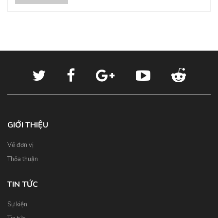
GIỚI THIỆU
Về đơn vị
Thỏa thuận
TIN TỨC
Sự kiện