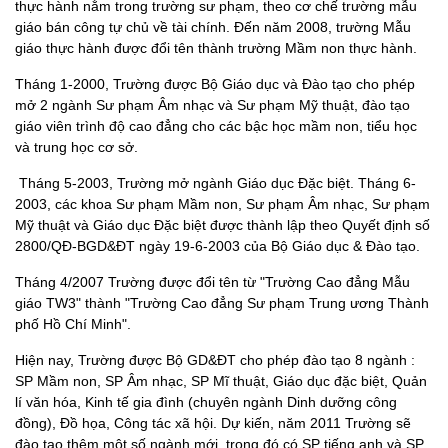
thực hành nằm trong trường sư phạm, theo cơ chế trường mẫu
giáo bán công tự chủ về tài chính. Đến năm 2008, trường Mẫu
giáo thực hành được đổi tên thành trường Mầm non thực hành.
Tháng 1-2000, Trường được Bộ Giáo dục và Đào tạo cho phép
mở 2 ngành Sư phạm Âm nhạc và Sư phạm Mỹ thuật, đào tạo
giáo viên trình độ cao đẳng cho các bậc học mầm non, tiểu học
và trung học cơ sở.
Tháng 5-2003, Trường mở ngành Giáo dục Đặc biệt. Tháng 6-
2003, các khoa Sư phạm Mầm non, Sư phạm Âm nhạc, Sư phạm
Mỹ thuật và Giáo dục Đặc biệt được thành lập theo Quyết định số
2800/QĐ-BGD&ĐT ngày 19-6-2003 của Bộ Giáo dục & Đào tạo.
Tháng 4/2007 Trường được đổi tên từ "Trường Cao đẳng Mẫu
giáo TW3" thành "Trường Cao đẳng Sư phạm Trung ương Thành
phố Hồ Chí Minh".
Hiện nay, Trường được Bộ GD&ĐT cho phép đào tạo 8 ngành :
SP Mầm non, SP Âm nhạc, SP Mĩ thuật, Giáo dục đặc biệt, Quản
lí văn hóa, Kinh tế gia đình (chuyên ngành Dinh dưỡng công
đồng), Đồ họa, Công tác xã hội. Dự kiến, năm 2011 Trường sẽ
đào tạo thêm một số ngành mới, trong đó có SP tiếng anh và SP