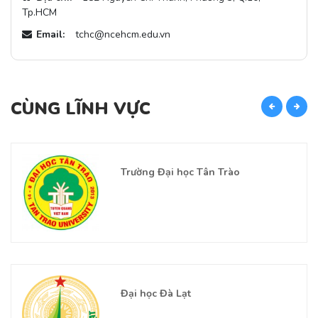
Tp.HCM
Email:
tchc@ncehcm.edu.vn
CÙNG LĨNH VỰC
C
Trường Đại học Tân Trào
Đại học Đà Lạt