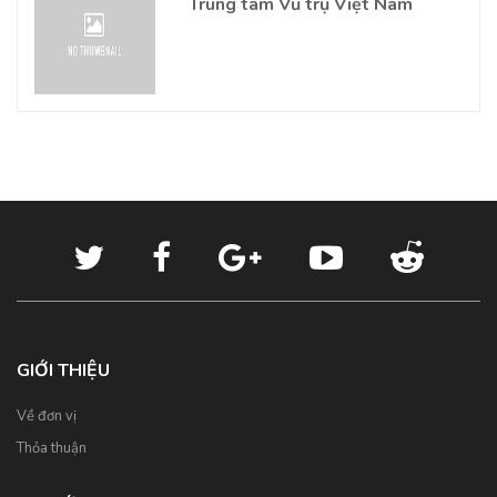
Trung tâm Vũ trụ Việt Nam
GIỚI THIỆU
Về đơn vị
Thỏa thuận