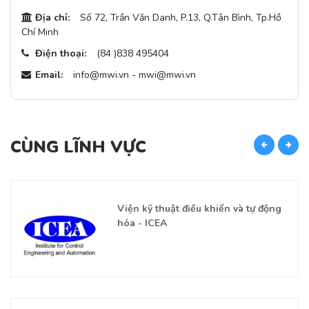
Địa chỉ:
Số 72, Trần Văn Danh, P.13, Q.Tân Bình, Tp.Hồ
Chí Minh
Điện thoại:
(84 )838 495404
Email:
info@mwi.vn - mwi@mwi.vn
CÙNG LĨNH VỰC
C
Viện kỹ thuật điều khiển và tự động
hóa - ICEA