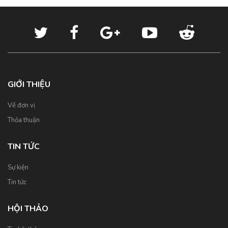
GIỚI THIỆU
Về đơn vị
Thỏa thuận
TIN TỨC
Sự kiện
Tin tức
HỘI THẢO