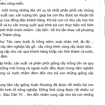
nhiều vùng miền.
trong những địa chỉ uy tín nhất phân phối các chủng
 suất cao, sản lượng lớn, giúp bà con thu được lợi nhuận tối
ẹp của đông đảo khách hàng. Khi bà con có nhu cầu học hỏi
ỡ và tư vấn trong suốt quá trình bà con thực hiện mô hình
inh thần trách nhiệm- cầu tiến- hỗ trợ lẫn nhau với phương
ủa Thành công.
ư: Táo, cam, bưởi, ổi, hồng xiêm, xoài, nhãn, mít, đu đủ …
cây lâm nghiệp lấy gỗ , cây công trình, cùng cây dược liệu…
g cấp cho các quý khách hàng khắp các tỉnh thành cả nước,
 đình.
 khẩu, sản xuất và phân phối giống cây trồng lớn và quy
 trồng mới trong và ngoài nước đều được trung tâm nghiên
 trong cả nước nhằm đem đến cho bà con những giống cây
rung tâm cây giống Xuân Khương đã được rất nhiều bà con
iển kinh tế nông nghiệp. Đồng thời cũng được rất nhiều cơ
i , Báo Dân Trí … tìm đến nhằm cung cấp cho bà con những
…