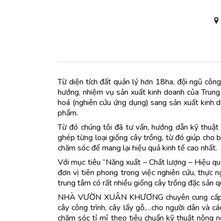
Từ diện tích đất quản lý hơn 18ha, đội ngũ cô
hướng, nhiệm vụ sản xuất kinh doanh của Tru
hoá (nghiên cứu ứng dụng) sang sản xuất kinh 
phẩm.
Từ đó chúng tôi đã tư vấn, hướng dẫn kỹ thuật 
ghép từng loại giống cây trồng, từ đó giúp cho
chăm sóc để mang lại hiệu quả kinh tế cao nhất.
Với mục tiêu “Năng xuất – Chất lượng – Hiệu quả
đơn vị tiên phong trong việc nghiên cứu, thực n
trung tâm có rất nhiều giống cây trồng đặc sản 
NHÀ VƯỜN XUÂN KHƯƠNG chuyên cung cấp các l
cây công trình, cây lấy gỗ,…cho người dân và cá
chăm sóc tỉ mỉ theo tiêu chuẩn kỹ thuật nông n