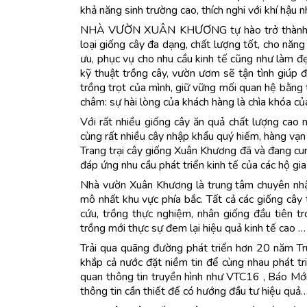
khả năng sinh trường cao, thích nghi với khí hậu 
NHÀ VƯỜN XUÂN KHƯƠNG tự hào trở thành một 
loại giống cây đa dạng, chất lượng tốt, cho năng
ưu, phục vụ cho nhu cầu kinh tế cũng như làm đ
kỹ thuật trồng cây, vườn ươm sẽ tận tình giúp đ
trồng trọt của mình, giữ vững mối quan hệ bằng t
châm: sự hài lòng của khách hàng là chìa khóa c
Với rất nhiều giống cây ăn quả chất lượng cao nh
cùng rất nhiều cây nhập khẩu quý hiếm, hàng vạn 
Trang trại cây giống Xuân Khương đã và đang cun
đáp ứng nhu cầu phát triển kinh tế của các hộ gia
Nhà vườn Xuân Khương là trung tâm chuyên nhập
mô nhất khu vực phía bắc. Tất cả các giống cây
cứu, trồng thực nghiệm, nhân giống đầu tiên
trồng mới thực sự đem lại hiệu quả kinh tế cao …
Trải qua quãng đường phát triển hơn 20 năm T
khắp cả nước đặt niềm tin để cùng nhau phát tr
quan thông tin truyền hình như VTC16 , Báo Mớ
thông tin cần thiết để có hướng đầu tư hiệu quả