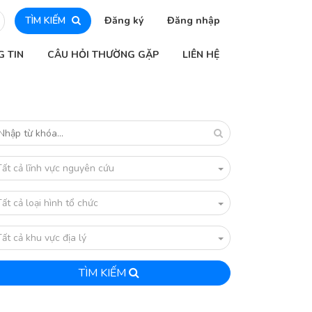
TÌM KIẾM
Đăng ký
Đăng nhập
G TIN
CÂU HỎI THƯỜNG GẶP
LIÊN HỆ
Tất cả lĩnh vực nguyên cứu
Tất cả loại hình tổ chức
Tất cả khu vực địa lý
TÌM KIẾM