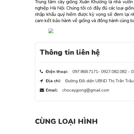
Trung tâm cây giống Xuân Khương là nhà vườn s
nghiệp Hà Nội. Chúng tôi có đầy đủ các loại giốn
nhập khẩu quý hiếm được kỳ vọng sẽ đem lại nhữ
cam kết bảo hành về giống và đồng hành cùng bà 
Thông tin liên hệ
Điện thoại:
097.868.7171- 0927.082.082 - 
Địa chỉ:
Đường Đối diện UBND Thị Trấn Trâu
Email:
chocaygiong@gmail.com
CÙNG LOẠI HÌNH