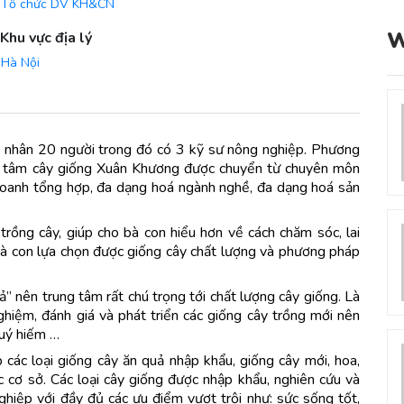
Tổ chức DV KH&CN
W
Khu vực địa lý
Hà Nội
ng nhân 20 người trong đó có 3 kỹ sư nông nghiệp. Phương
ng tâm cây giống Xuân Khương được chuyển từ chuyên môn
doanh tổng hợp, đa dạng hoá ngành nghề, đa dạng hoá sản
trồng cây, giúp cho bà con hiểu hơn về cách chăm sóc, lai
 bà con lựa chọn được giống cây chất lượng và phương pháp
” nên trung tâm rất chú trọng tới chất lượng cây giống. Là
ghiệm, đánh giá và phát triển các giống cây trồng mới nên
quý hiếm …
oại giống cây ăn quả nhập khẩu, giống cây mới, hoa,
c cơ sở. Các loại cây giống được nhập khẩu, nghiên cứu và
ghiệp với đầy đủ các ưu điểm vượt trội như: sức sống tốt,