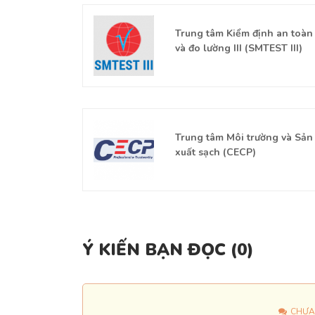
à Quy hoạch
Trung tâm Kiểm định an toàn
và đo lường III (SMTEST III)
iên cứu môi
Trung tâm Môi trường và Sản
xuất sạch (CECP)
Ý KIẾN BẠN ĐỌC (
0
)
CHƯA