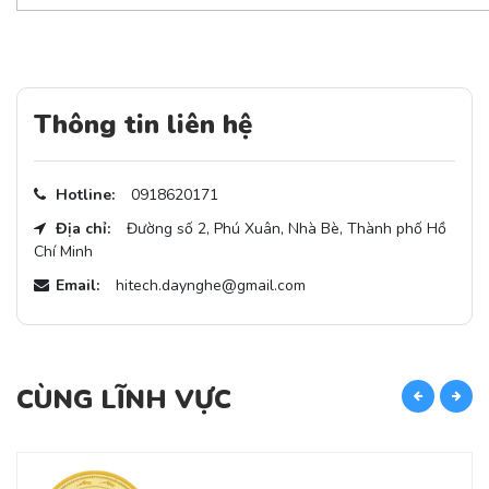
Thông tin liên hệ
Hotline:
0918620171
Địa chỉ:
Đường số 2, Phú Xuân, Nhà Bè, Thành phố Hồ
Chí Minh
Email:
hitech.daynghe@gmail.com
CÙNG LĨNH VỰC
C