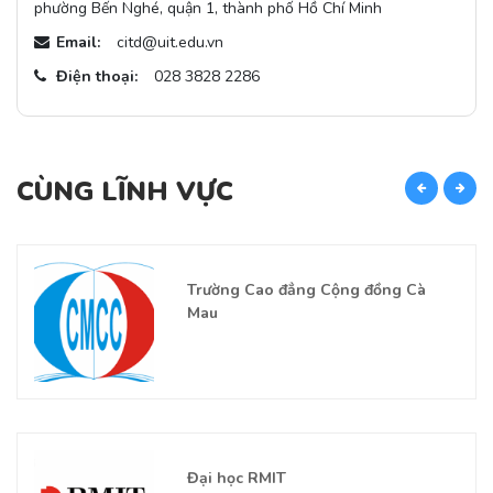
phường Bến Nghé, quận 1, thành phố Hồ Chí Minh
Email:
citd@uit.edu.vn
Điện thoại:
028 3828 2286
CÙNG LĨNH VỰC
C
Trường Cao đẳng Cộng đồng Cà
Mau
Đại học RMIT