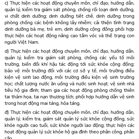
c) Thực hiện các hoạt động chuyên môn, chỉ đạo, hướng dẫn,
quản lý, kiểm tra giám sát phòng, chống rối loạn dinh dưỡng,
vi chất dinh dưỡng; dinh dưỡng tiêt chê, dinh dưỡng trong
phòng chống các bệnh không lây nhiễm; cải thiện tình trạng
dinh dưỡng bà mẹ, trẻ em, dinh dưỡng cộng đồng; phôi hợp
thực hiện các hoạt động nâng cao tầm vóc và thể trạng con
người Việt Nam.
d) Thực hiện các hoạt động chuyên môn, chỉ đạo, hướng dẫn,
quản lý, kiểm tra giám sát phòng, chống các yếu tố môi
trường, biến đổi khí hậu tác động tới sức khỏe cộng đồng;
bảo vệ môi trường đối với các cơ sở y tế, môi trường điều
kiện vệ sinh lao động, môi trường điều kiện vệ sinh trường
học; chất lượng nước ăn uống và nước sinh hoạt; vệ sinh nhà
tiêu hộ gia đình; tham gia các hoạt động phòng chống thiên
tai thảm họa, tai nạn thương tích; phối hợp hướng dẫn vệ sinh
trong hoạt động mai táng, hỏa táng.
đ) Thực hiện các hoạt động chuyên môn, chỉ đạo, hướng dẫn,
quản lý, kiểm tra, giám sát quản lý sức khỏe cộng đồng, sức
khỏe người cao tuổi, sức khỏe người lao động; thực hiện các
hoạt động quản lý sức khỏe hộ gia đình theo phân công, phân
cấp.