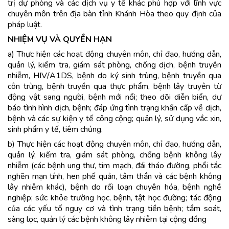
trị dự phòng và các dịch vụ y tế khác phù hợp với lĩnh vực
chuyên môn trên địa bàn tỉnh Khánh Hòa theo quy định của
pháp luật.
NHIỆM VỤ VÀ QUYỀN HẠN
a) Thực hiện các hoạt động chuyên môn, chỉ đạo, hướng dẫn,
quản lý, kiểm tra, giám sát phòng, chống dịch, bệnh truyền
nhiễm, HIV/A1DS, bệnh do ký sinh trùng, bệnh truyền qua
côn trùng, bệnh truyền qua thực phẩm, bệnh lây truyên từ
động vật sang người, bệnh mới nổi; theo dõi diễn biển, dự
báo tình hình dịch, bệnh; đáp ứng tình trạng khẩn cấp về dịch,
bệnh và các sự kiện y tế công cộng; quản lý, sử dụng vắc xin,
sinh phẩm y tế, tiêm chủng.
b) Thực hiện các hoạt động chuyên môn, chỉ đạo, hướng dẫn,
quản lý, kiểm tra, giám sát phòng, chống bệnh không lây
nhiễm (các bệnh ung thư, tim mạch, đái tháo đường, phổi tắc
nghẽn mạn tính, hen phế quản, tâm thần và các bệnh không
lây nhiễm khác), bệnh do rối loạn chuyên hóa, bệnh nghề
nghiệp; sức khỏe trường học, bệnh, tật học đường; tác động
của các yếu tố nguy cơ và tình trạng tiền bệnh; tầm soát,
sàng lọc, quản lý các bệnh không lây nhiễm tại cộng đồng