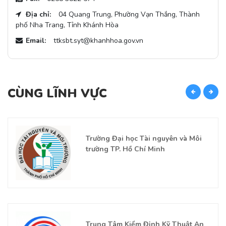
Địa chỉ:
04 Quang Trung, Phường Vạn Thắng, Thành
phố Nha Trang, Tỉnh Khánh Hòa
Email:
ttksbt.syt@khanhhoa.gov.vn
CÙNG LĨNH VỰC
C
Trường Đại học Tài nguyên và Môi
trường TP. Hồ Chí Minh
Trung Tâm Kiểm Định Kỹ Thuật An