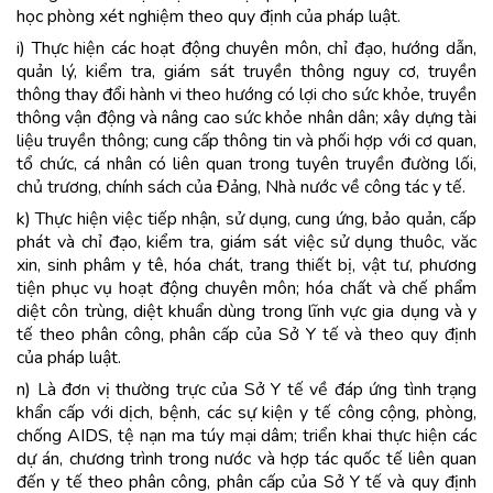
học phòng xét nghiệm theo quy định của pháp luật.
i) Thực hiện các hoạt động chuyên môn, chỉ đạo, hướng dẫn,
quản lý, kiểm tra, giám sát truyền thông nguy cơ, truyền
thông thay đổi hành vi theo hướng có lợi cho sức khỏe, truyền
thông vận động và nâng cao sức khỏe nhân dân; xây dựng tài
liệu truyền thông; cung cấp thông tin và phối hợp với cơ quan,
tổ chức, cá nhân có liên quan trong tuyên truyền đường lối,
chủ trương, chính sách của Đảng, Nhà nước về công tác y tế.
k) Thực hiện việc tiếp nhận, sử dụng, cung ứng, bảo quản, cấp
phát và chỉ đạo, kiểm tra, giám sát việc sử dụng thuôc, văc
xin, sinh phâm y tê, hóa chát, trang thiết bị, vật tư, phương
tiện phục vụ hoạt động chuyên môn; hóa chất và chế phẩm
diệt côn trùng, diệt khuẩn dùng trong lĩnh vực gia dụng và y
tế theo phân công, phân cấp của Sở Y tế và theo quy định
của pháp luật.
n) Là đơn vị thường trực của Sở Y tế về đáp ứng tình trạng
khẩn cấp với dịch, bệnh, các sự kiện y tế công cộng, phòng,
chống AIDS, tệ nạn ma túy mại dâm; triển khai thực hiện các
dự án, chương trình trong nước và hợp tác quốc tế liên quan
đến y tế theo phân công, phân cấp của Sở Y tế và quy định