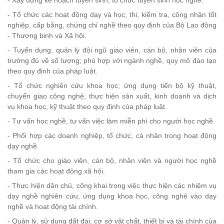
- Xây dựng kế hoạch tuyển sinh, tổ chức tuyển sinh học nghề.
- Tổ chức các hoạt động dạy và học; thi, kiểm tra, công nhận tốt
nghiệp, cấp bằng, chứng chỉ nghề theo quy định của Bộ Lao động
- Thương binh và Xã hội.
- Tuyển dụng, quản lý đội ngũ giáo viên, cán bộ, nhân viên của
trường đủ về số lượng; phù hợp với ngành nghề, quy mô đào tạo
theo quy định của pháp luật.
- Tổ chức nghiên cứu khoa học; ứng dụng tiến bộ kỹ thuật,
chuyển giao công nghệ; thực hiện sản xuất, kinh doanh và dịch
vụ khoa học, kỹ thuật theo quy định của pháp luật.
- Tư vấn học nghề, tư vấn việc làm miễn phí cho người học nghề.
- Phối hợp các doanh nghiệp, tổ chức, cá nhân trong hoạt động
dạy nghề.
- Tổ chức cho giáo viên, cán bộ, nhân viên và ngư­ời học nghề
tham gia các hoạt động xã hội.
- Thực hiện dân chủ, công khai trong việc thực hiện các nhiệm vụ
dạy nghề nghiên cứu, ứng dụng khoa học, công nghệ vào dạy
nghề và hoạt động tài chính.
- Quản lý, sử dụng đất đai, cơ sở vật chất, thiết bị và tài chính của