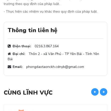
trường theo quy định của pháp luật.
- Thực hiện các nhiệm vụ khác theo quy định của pháp luật.
Thông tin liên hệ
Điện thoại:
0216.3.867.164
Đại chỉ:
Thôn 2 - xã Văn Phú - TP Yên Bái - Tỉnh Yên
Bái
Email:
phongdaotaonckh.cdnyb@gmail.com
CÙNG LĨNH VỰC
C