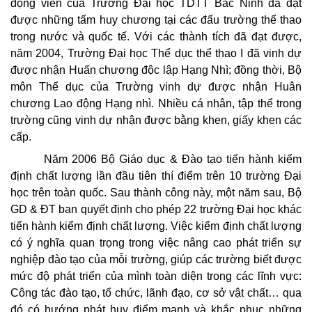
động viên của Trường Đại học TDTT Bắc Ninh đã đạt
được những tấm huy chương tại các đấu trường thể thao
trong nước và quốc tế. Với các thành tích đã đạt được,
năm 2004, Trường Đại học Thể dục thể thao I đã vinh dự
được nhận Huấn chương độc lập Hạng Nhì; đồng thời, Bộ
môn Thể dục của Trường vinh dự được nhận Huân
chương Lao động Hạng nhì. Nhiều cá nhân, tập thể trong
trường cũng vinh dự nhận được bằng khen, giấy khen các
cấp.
Năm 2006 Bộ Giáo dục & Đào tạo tiến hành kiểm
định chất lượng lần đầu tiên thí điểm trên 10 trường Đại
học trên toàn quốc. Sau thành công này, một năm sau, Bộ
GD & ĐT ban quyết định cho phép 22 trường Đại học khác
tiến hành kiểm định chất lượng. Việc kiểm định chất lượng
có ý nghĩa quan trọng trong việc nâng cao phát triển sự
nghiệp đào tạo của mỗi trường, giúp các trường biết được
mức độ phát triển của mình toàn diện trong các lĩnh vực:
Công tác đào tạo, tổ chức, lãnh đạo, cơ sở vật chất… qua
đó có hướng phát huy điểm mạnh và khắc phục những