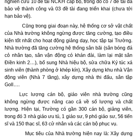
nghiên cứu 10 đề tài NCKH cấp bộ, trong đó có 7 đề tài đã
bảo vệ thành công và 03 đề tài đang triển khai (chưa tới
hạn bảo vệ).
Cũng trong giai đoạn này, hệ thống cơ sở vật chất
của Nhà trường không ngừng được tăng cường, tạo điều
kiện tốt nhất cho hoạt động giảng dạy, học tập tại Trường.
Nhà trường đã tăng cường hệ thống sân bãi (sân bóng đá
cỏ nhân tạo, sân vận động có khán đài, làm lại mặt sân
Điền kinh 2…), bổ sung Nhà hiệu bộ, sửa chữa Ký túc xá
sinh viên (thành phòng ở khép kín), Xây dựng khu nhà Vận
động viên (Nhà 7 tầng), xây dựng nhà thi đấu, sân tập
Goll….
Lực lượng cán bộ, giáo viên nhà trường cũng
không ngừng được nâng cao cả về số lượng và chất
lượng. Hiện tại, Trường có gần 300 cán bộ, giảng viên,
trong đó 3 nhà giáo ưu tú, 1 giáo sư, 9 phó giáo sư, 56 tiến
sĩ và 150 thạc sĩ, 63 cử nhân và các cán bộ phục vụ.
Mục tiêu của Nhà trường hiện nay là: Xây dựng