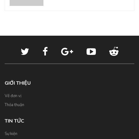
GIỚI THIỆU
Về đơn vị
Thỏa thuận
TIN TỨC
Sự kiện