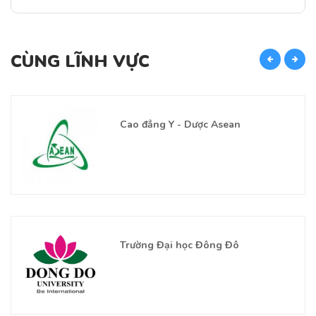
CÙNG LĨNH VỰC
C
Cao đẳng Y - Dược Asean
Trường Đại học Đông Đô