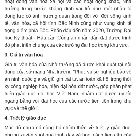
hoạt động văn hóa xã hội và các hoạt động khác, Nhà
trường từng bước khẳng định vai trò như một nhân tố
động lực có ảnh hưởng quan trọng đối với đời sống kinh
tế, văn hóa, xã hội tỉnh Bắc Ninh cũng như vùng kinh tế
trọng điểm phía Bắc. Phấn đấu đến năm 2020, Trường Đại
học Kỹ thuật - Hậu cần Công an nhân dân đạt được trình
độ phát triển chung của các trường đại học trong khu vực.
3. Giá trị văn hóa
Giá trị văn hóa của Nhà trường đã được khái quát tại nội
dung của sứ mạng Nhà trường “Phục vụ sự nghiệp bảo vệ
an ninh quốc gia và giữ gìn trật tự, an toàn xã hội trong thời
kỳ công nghiệp hóa, hiện đại hóa đất nước, góp phần phát
triển giáo dục đại học Việt Nam, nhằm đạt được uy tín
ngang bằng với đại học của các nước tiên tiến trong khu
vực và thế giới”.
4. Triết lý giáo dục
Mặc dù chưa có công bố chính thức về triết lý giáo dục,
nhưng xuyên suốt quá trình dạy và học, cách tiếp cận của