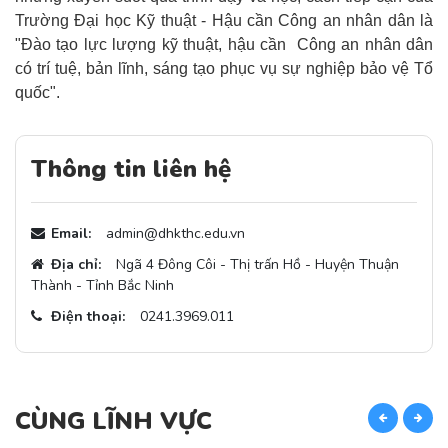
Trường Đại học Kỹ thuật - Hậu cần Công an nhân dân là
"Đào tạo lực lượng kỹ thuật, hậu cần Công an nhân dân
có trí tuệ, bản lĩnh, sáng tạo phục vụ sự nghiệp bảo vệ Tổ
quốc".
Thông tin liên hệ
Email:
admin@dhkthc.edu.vn
Địa chỉ:
Ngã 4 Đông Côi - Thị trấn Hồ - Huyện Thuận
Thành - Tỉnh Bắc Ninh
Điện thoại:
0241.3969.011
CÙNG LĨNH VỰC
C