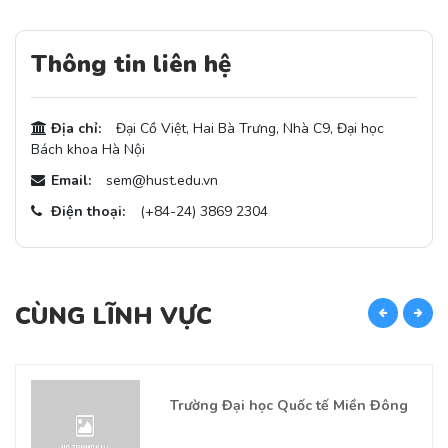
Thông tin liên hệ
Địa chỉ:
Đại Cồ Việt, Hai Bà Trưng, Nhà C9, Đại học
Bách khoa Hà Nội
Email:
sem@hust.edu.vn
Điện thoại:
(+84-24) 3869 2304
CÙNG LĨNH VỰC
C
Trường Đại học Quốc tế Miền Đông