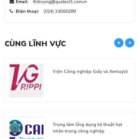
Email:
thitruong@quatest1.com.vn
Điện thoại:
(024) 3.8360289
CÙNG LĨNH VỰC
C
Viện Công nghiệp Giấy và Xenluylô
Trung tâm Ứng dụng kỹ thuật hạt
nhân trong công nghiệp