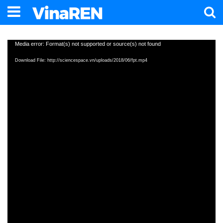
Video
Media error: Format(s) not supported or source(s) not found
Player
Download File: http://sciencespace.vn/uploads/2018/06/fpt.mp4