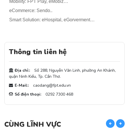
 Mobility: FPT Play, eMobiz…
· eCommerce: Sendo..
 Smart Solution: eHospital, eGorverment…
Thông tin liên hệ
Địa chỉ::
Số 288, Nguyễn Văn Linh, phường An Khánh,
quận Ninh Kiều, Tp. Cần Thơ.
E-Mail::
caodang@fpt.edu.vn
Số điện thoại:
0292 7300 468
CÙNG LĨNH VỰC
C