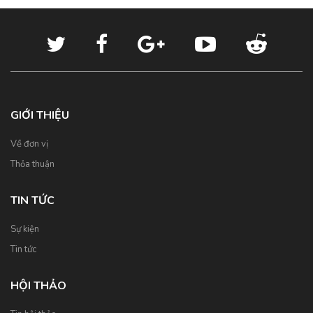
GIỚI THIỆU
Về đơn vị
Thỏa thuận
TIN TỨC
Sự kiện
Tin tức
HỘI THẢO