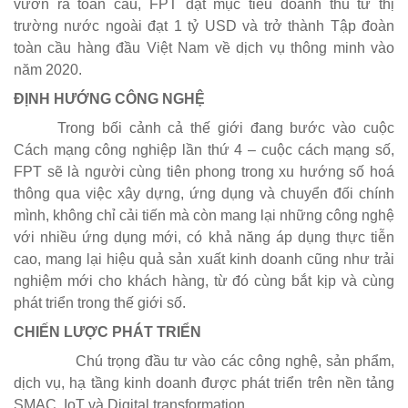
vươn ra toàn cầu, FPT đặt mục tiêu doanh thu từ thị
trường nước ngoài đạt
1 tỷ USD
và trở thành
Tập đoàn
toàn cầu hàng đầu Việt Nam
về dịch vụ thông minh vào
năm 2020.
ĐỊNH HƯỚNG CÔNG NGHỆ
Trong bối cảnh cả thế giới đang bước vào cuộc
Cách mạng công nghiệp lần thứ 4 – cuộc cách mạng số,
FPT sẽ là người cùng tiên phong trong xu hướng số hoá
thông qua việc xây dựng, ứng dụng và chuyển đối chính
mình, không chỉ cải tiến mà còn mang lại những công nghệ
với nhiều ứng dụng mới, có khả năng áp dụng thực tiễn
cao, mang lại hiệu quả sản xuất kinh doanh cũng như trải
nghiệm mới cho khách hàng, từ đó cùng bắt kịp và cùng
phát triển trong thế giới số.
CHIẾN LƯỢC PHÁT TRIỂN
·
Chú trọng đầu tư vào các công nghệ, sản phẩm,
dịch vụ, hạ tầng kinh doanh được phát triển trên nền tảng
SMAC, IoT và Digital transformation.