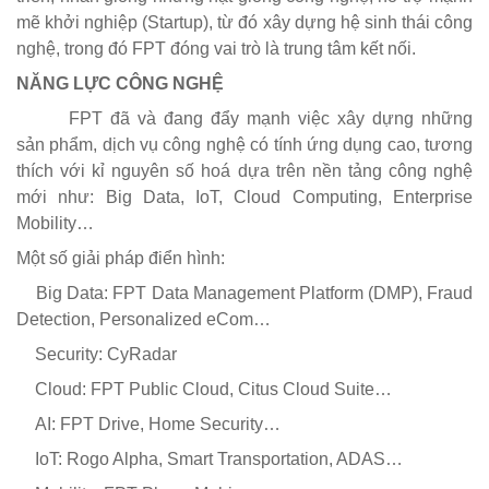
mẽ khởi nghiệp (Startup), từ đó xây dựng hệ sinh thái công
nghệ, trong đó FPT đóng vai trò là trung tâm kết nối.
NĂNG LỰC CÔNG NGHỆ
FPT đã và đang đẩy mạnh việc xây dựng những
sản phẩm, dịch vụ công nghệ có tính ứng dụng cao, tương
thích với kỉ nguyên số hoá dựa trên nền tảng công nghệ
mới như: Big Data, IoT, Cloud Computing, Enterprise
Mobility…
Một số giải pháp điển hình:
 Big Data: FPT Data Management Platform (DMP), Fraud
Detection, Personalized eCom…
 Security: CyRadar
 Cloud: FPT Public Cloud, Citus Cloud Suite…
 AI: FPT Drive, Home Security…
 IoT: Rogo Alpha, Smart Transportation, ADAS…