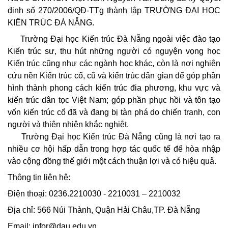
định số 270/2006/QĐ-TTg thành lập TRƯỜNG ĐẠI HỌC
KIẾN TRÚC ĐÀ NẴNG.
Trường Đại học Kiến trúc Đà Nẵng ngoài việc đào tạo
Kiến trúc sư, thu hút những người có nguyện vọng học
Kiến trúc cũng như các ngành học khác, còn là nơi nghiên
cứu nền Kiến trúc cổ, cũ và kiến trúc dân gian để góp phần
hình thành phong cách kiến trúc đia phương, khu vực và
kiến trúc dân tọc Việt Nam; góp phần phục hồi và tôn tạo
vốn kiến trúc cổ đã và đang bị tàn phá do chiến tranh, con
người và thiên nhiên khắc nghiệt.
Trường Đại học Kiến trúc Đà Nẵng cũng là nơi tạo ra
nhiều cơ hội hấp dẫn trong hợp tác quốc tế để hòa nhập
vào cộng đồng thế giới một cách thuận lợi và có hiệu quả.
Thông tin liên hệ:
Điện thoại: 0236.2210030 - 2210031 – 2210032
Địa chỉ: 566 Núi Thành, Quận Hải Châu,TP. Đà Nẵng
Email: infor@dau.edu.vn