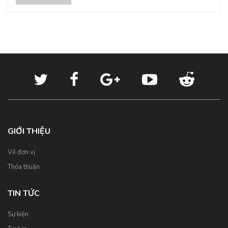
GIỚI THIỆU
Về đơn vị
Thỏa thuận
TIN TỨC
Sự kiện