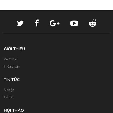
GIỚI THIỆU
Về đơn vị
Thỏa thuận
TIN TỨC
Sự kiện
Tin tức
HỘI THẢO