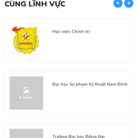
CÙNG LĨNH VỰC
C
Học viện Chính trị
Đại học Sư phạm Kỹ thuật Nam Định
Trường Đại học Đồng Nai