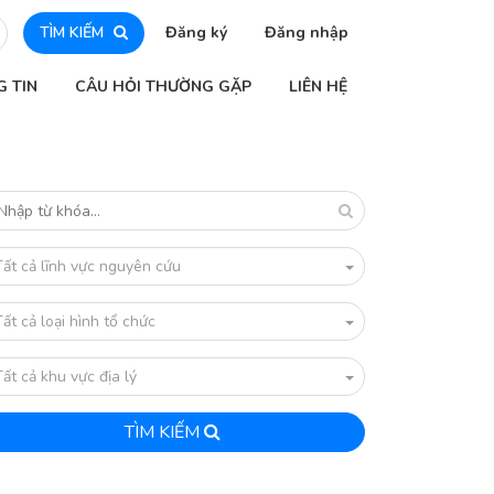
TÌM KIẾM
Đăng ký
Đăng nhập
G TIN
CÂU HỎI THƯỜNG GẶP
LIÊN HỆ
Tất cả lĩnh vực nguyên cứu
Tất cả loại hình tổ chức
Tất cả khu vực địa lý
TÌM KIẾM