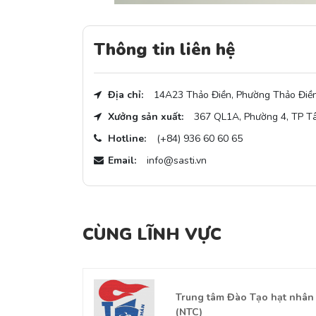
Thông tin liên hệ
Địa chỉ:
14A23 Thảo Điền, Phường Thảo Điền
Xưởng sản xuất:
367 QL1A, Phường 4, TP Tâ
Hotline:
(+84) 936 60 60 65
Email:
info@sasti.vn
CÙNG LĨNH VỰC
ng công
Trung tâm Đào Tạo hạt nhân
am
(NTC)