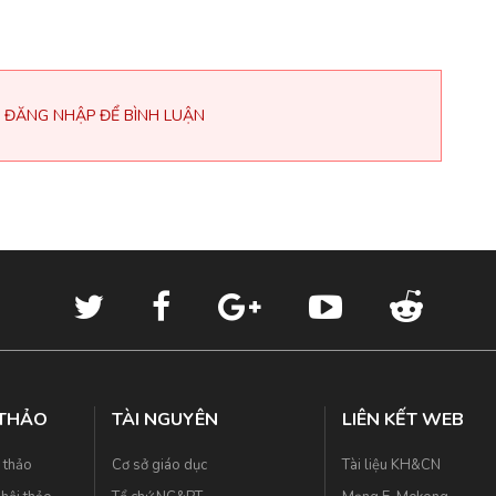
 ĐĂNG NHẬP ĐỂ BÌNH LUẬN
 THẢO
TÀI NGUYÊN
LIÊN KẾT WEB
i thảo
Cơ sở giáo dục
Tài liệu KH&CN