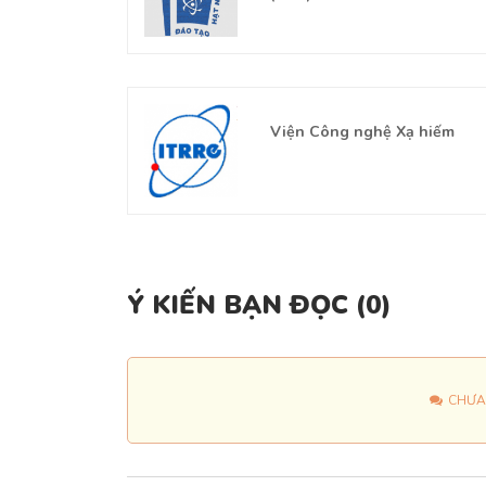
c Văn hóa
Viện Công nghệ Xạ hiếm
Chí Minh
Ý KIẾN BẠN ĐỌC (
0
)
CHƯA