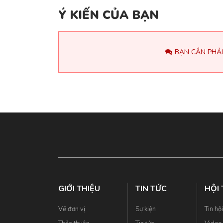
Ý KIẾN CỦA BẠN
BẠN CẦN PHẢI
GIỚI THIỆU
TIN TỨC
HỘI
Về đơn vị
Sự kiện
Tin hộ