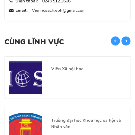
Điện thoại:
0243.512.1606
Email:
Vienncsach.eph@gmail.com
CÙNG LĨNH VỰC
C
Viện Xã hội học
Trường đại học Khoa học xã hội và
Nhân văn