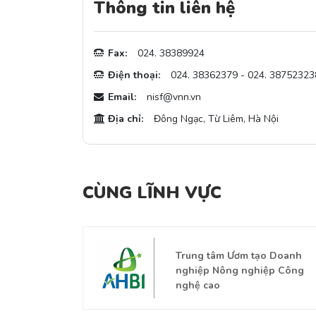
Thông tin liên hệ
Fax:
024. 38389924
Điện thoại:
024. 38362379 - 024. 38752323
Email:
nisf@vnn.vn
Địa chỉ:
Đông Ngạc, Từ Liêm, Hà Nội
CÙNG LĨNH VỰC
 Chính Trị (Đại
Trung tâm Ươm tạo Doanh
nghiệp Nông nghiệp Công
nghệ cao