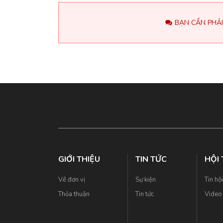
BẠN CẦN PHẢI
GIỚI THIỆU
TIN TỨC
HỘI
Về đơn vị
Sự kiện
Tin hộ
Thỏa thuận
Tin tức
Video 