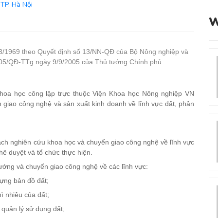
TP. Hà Nội
W
3/1969 theo Quyết định số 13/NN-QĐ của Bộ Nông nghiệp và
2005/QĐ-TTg ngày 9/9/2005 của Thủ tướng Chính phủ.
hoa học công lập trực thuộc Viện Khoa học Nông nghiệp VN
 giao công nghệ và sản xuất kinh doanh về lĩnh vực đất, phân
oạch nghiên cứu khoa học và chuyển giao công nghệ về lĩnh vực
hê duyệt và tổ chức thực hiện.
ướng và chuyển giao công nghệ về các lĩnh vực:
dựng bản đồ đất;
hì nhiêu của đất;
 quản lý sử dụng đất;