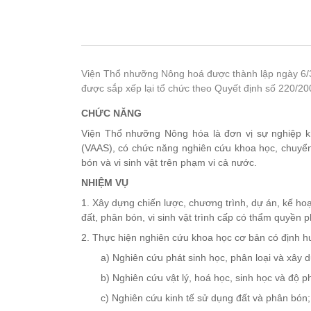
Viện Thổ nhưỡng Nông hoá được thành lập ngày 6/
được sắp xếp lại tổ chức theo Quyết định số 220/
CHỨC NĂNG
Viện Thổ nhưỡng Nông hóa là đơn vị sự nghiệp k
(VAAS), có chức năng nghiên cứu khoa học, chuyển
bón và vi sinh vật trên phạm vi cả nước.
NHIỆM VỤ
1. Xây dựng chiến lược, chương trình, dự án, kế h
đất, phân bón, vi sinh vật trình cấp có thẩm quyền p
2. Thực hiện nghiên cứu khoa học cơ bản có định h
a) Nghiên cứu phát sinh học, phân loại và xây 
b) Nghiên cứu vật lý, hoá học, sinh học và độ p
c) Nghiên cứu kinh tế sử dụng đất và phân bón;