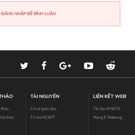
 ĐĂNG NHẬP ĐỂ BÌNH LUẬN
 THẢO
TÀI NGUYÊN
LIÊN KẾT WEB
i thảo
Cơ sở giáo dục
Tài liệu KH&CN
hội thảo
Tổ chứ NC&PT
Mạng E-Mekong