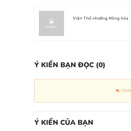
g dụng và
Viện Thổ nhưỡng Nông hóa
học
Ý KIẾN BẠN ĐỌC (
0
)
CHƯA
Ý KIẾN CỦA BẠN