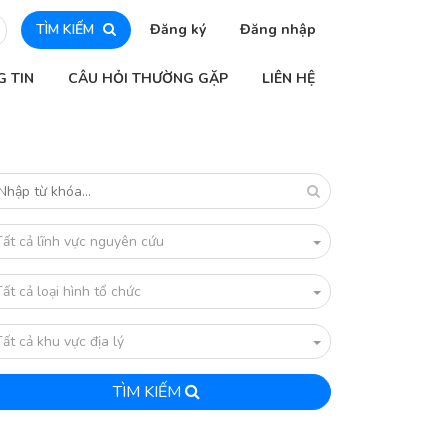
TÌM KIẾM
Đăng ký
Đăng nhập
G TIN
CÂU HỎI THƯỜNG GẶP
LIÊN HỆ
Tất cả lĩnh vực nguyên cứu
Tất cả loại hình tổ chức
Tất cả khu vực địa lý
TÌM KIẾM