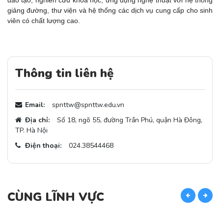
đào tạo, nghiên cứu khoa học, ứng dụng nghệ thuật
với hệ thống
giảng đường, thư viện và hệ thống các dịch vụ cung cấp cho sinh
viên có chất lượng cao.
Thông tin liên hệ
Email:
spnttw@spnttw.edu.vn
Địa chỉ:
Số 18, ngõ 55, đường Trần Phú, quận Hà Đông,
TP. Hà Nội
Điện thoại:
024.38544468
CÙNG LĨNH VỰC
C