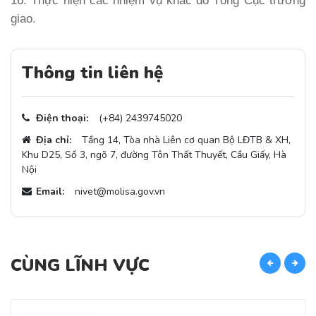
16. Thực hiện các nhiệm vụ khác do Tổng Cục trưởng
giao.
Thông tin liên hệ
Điện thoại:
(+84) 2439745020
Địa chỉ:
Tầng 14, Tòa nhà Liên cơ quan Bộ LĐTB & XH,
Khu D25, Số 3, ngõ 7, đường Tôn Thất Thuyết, Cầu Giấy, Hà
Nội
Email:
nivet@molisa.gov.vn
CÙNG LĨNH VỰC
C